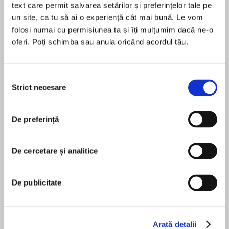
text care permit salvarea setărilor și preferințelor tale pe
un site, ca tu să ai o experiență cât mai bună. Le vom
folosi numai cu permisiunea ta și îți mulțumim dacă ne-o
oferi. Poți schimba sau anula oricând acordul tău.
Despre
carte
Should we stop caring about fading regional
powers like China, Russia, Germany, and Iran?
Selecția
Will the collapse of international cooperation
Strict necesare
consimțământului
push France, Turkey, Japan, and Saudi Arabia
to the top of international concerns?
De preferință
MAI MULT
În acest moment nu există recenzii
pentru această carte
Most countries and companies are not
De cercetare și analitice
prepared for the world Peter Zeihan says we’re
already living in. For decades, America’s allies
De publicitate
have depended on its might for their economic
Peter Zeihan
and physical security. But as a new age of
American isolationism dawns, the results will
surprise everyone. In Disunited Nations,
Arată detalii