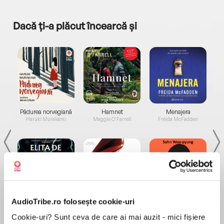
Dacă ți-a plăcut încearcă și
a...
Pădurea norvegiană
Hamnet
Menajera
I
Haruki Murakami
Maggie O'Farrell
Freida McFadden
AudioTribe.ro folosește cookie-uri
Elita de Argint (Elita
Diavolul se îmbracă de
Migdală
de...
la...
Dani Francis
Lauren Weisberger
Sohn Won-pyung
Cookie-uri? Sunt ceva de care ai mai auzit - mici fișiere