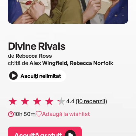
Divine Rivals
de
Rebecca Ross
citită de
Alex Wingfield, Rebecca Norfolk
Asculți nelimitat
4.4
(10 recenzii)
10h 50m
Adaugă la wishlist
Ascultă gratuit