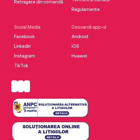
Retragere din comandă
Regulamente
An epic enemies-to-lovers fantasy novel filled
with hope and heartbreak, and the unparalleled
Social Media
Descarcă app-ul
power of love.
Facebook
Android
LinkedIn
iOS
Instagram
Huawei
TikTok