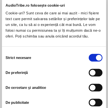
Elita de Argint (Elita
Diavolul se îmbracă de
Migdală
AudioTribe.ro folosește cookie-uri
de...
la...
Dani Francis
Lauren Weisberger
Sohn Won-pyung
Cookie-uri? Sunt ceva de care ai mai auzit - mici fișiere
text care permit salvarea setărilor și preferințelor tale pe
un site, ca tu să ai o experiență cât mai bună. Le vom
folosi numai cu permisiunea ta și îți mulțumim dacă ne-o
Despre
carte
oferi. Poți schimba sau anula oricând acordul tău.
NO GOD
Selecția
Strict necesare
NO CREATURE
consimțământului
MAI MULT
De preferință
În acest moment nu există recenzii
NO WAR
pentru această carte
De cercetare și analitice
CAN COME BETWEEN THEM
Rebecca Ross
De publicitate