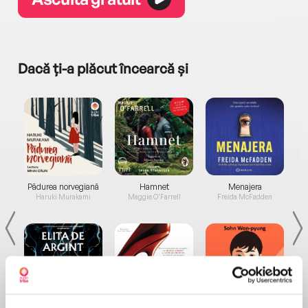
Dacă ți-a plăcut încearcă și
a...
Pădurea norvegiană
Hamnet
Menajera
I
Haruki Murakami
Maggie O'Farrell
Freida McFadden