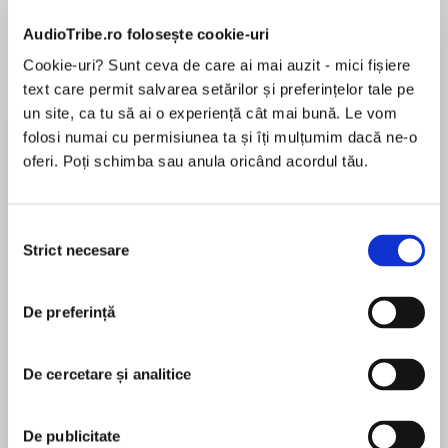
AudioTribe.ro folosește cookie-uri
Cookie-uri? Sunt ceva de care ai mai auzit - mici fișiere
text care permit salvarea setărilor și preferințelor tale pe
Despre
carte
un site, ca tu să ai o experiență cât mai bună. Le vom
A light-hearted and comic romp from the
folosi numai cu permisiunea ta și îți mulțumim dacă ne-o
nation’s favourite storyteller and author of The
oferi. Poți schimba sau anula oricând acordul tău.
Loner.
Footloose, fancy free and ready to get back in
Selecția
Strict necesare
MAI MULT
the game, newly divorced Ben is back home
consimțământului
În acest moment nu există recenzii
with mum which is just where she wants him.
pentru această carte
But best mate Dickie has other ideas, and soon
De preferință
they are sharing a flat, up to all sorts and
Josephine Cox
plotting Ben's future romantic adventures.
De cercetare și analitice
Josephine Cox was born in Blackburn, one of ten
But being single isn't all it's cracked up to be.
children. Her strong, gritty stories are taken from
the tapestry of life. Josephine says, ‘I could never
De publicitate
Ben staggers from one disaster to another – all