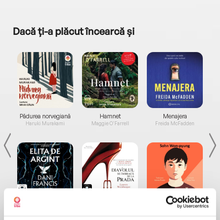
Dacă ți-a plăcut încearcă și
a...
Pădurea norvegiană
Hamnet
Menajera
I
Haruki Murakami
Maggie O'Farrell
Freida McFadden
Elita de Argint (Elita
Diavolul se îmbracă de
Migdală
de...
la...
Dani Francis
Lauren Weisberger
Sohn Won-pyung