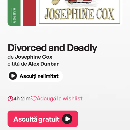
Divorced and Deadly
de
Josephine Cox
citită de
Alex Dunbar
Asculți nelimitat
4h 21m
Adaugă la wishlist
Ascultă gratuit