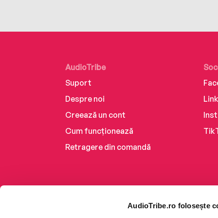
AudioTribe
Soc
Suport
Fac
Despre noi
Lin
Creează un cont
Ins
Cum funcționează
Tik
Retragere din comandă
AudioTribe.ro folosește c