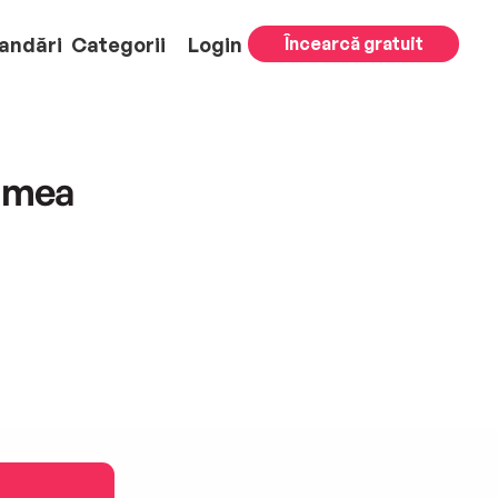
andări
Categorii
Login
Încearcă gratuit
 mea