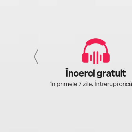
cu tine
Încerci gratuit
oriunde ești.
în primele 7 zile. Întrerupi oric