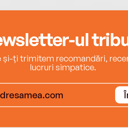
wsletter-ul tribu
e și-ți trimitem recomandări, recenz
lucruri simpatice.