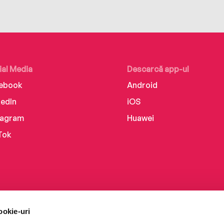
ial Media
Descarcă app-ul
ebook
Android
kedIn
iOS
tagram
Huawei
Tok
ookie-uri