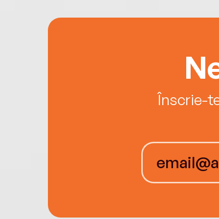
Ne
Înscrie-t