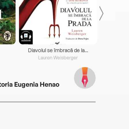
Diavolul se îmbracă de la...
Lauren Weisberger
Fre
toria Eugenia Henao