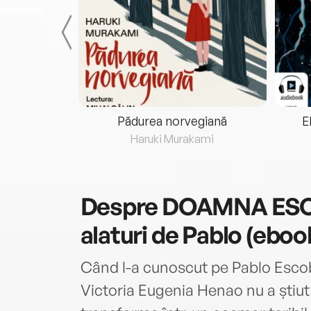
eria...
Pădurea norvegiană
E
ris
Haruki Murakami
Despre
DOAMNA ESCO
alaturi de Pablo (eboo
Când l-a cunoscut pe Pablo Escoba
Victoria Eugenia Henao nu a știut 