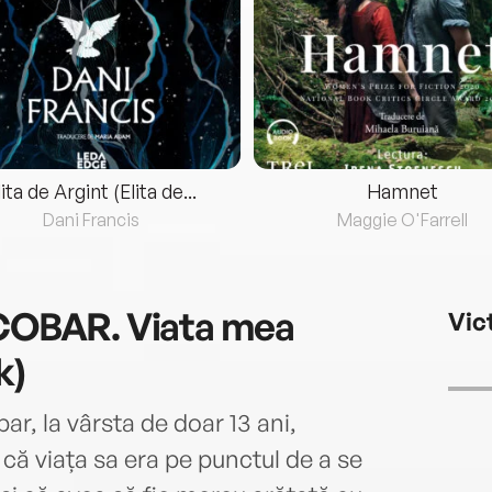
lita de Argint (Elita de...
Hamnet
Dani Francis
Maggie O'Farrell
BAR. Viata mea
Vic
k)
r, la vârsta de doar 13 ani,
că viața sa era pe punctul de a se