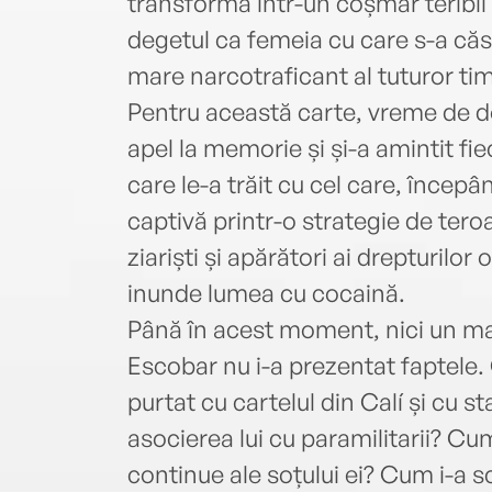
transforma într-un coșmar teribil 
degetul ca femeia cu care s-a căsă
mare narcotraficant al tuturor tim
Pentru această carte, vreme de do
apel la memorie și și-a amintit fie
care le-a trăit cu cel care, încep
captivă printr-o strategie de tero
ziariști și apărători ai drepturilor
inunde lumea cu cocaină.
Până în acest moment, nici un mart
Escobar nu i-a prezentat faptele. 
purtat cu cartelul din Calí și cu s
asocierea lui cu paramilitarii? Cum
continue ale soțului ei? Cum i-a 