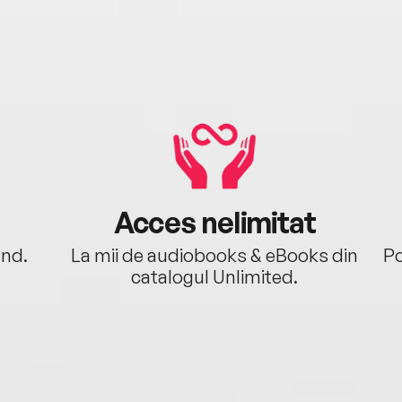
Acces nelimitat
ând.
La mii de audiobooks & eBooks din
Po
catalogul Unlimited.