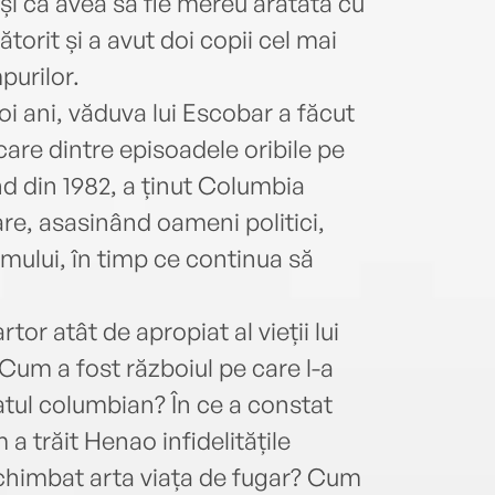
și că avea să fie mereu arătată cu
torit și a avut doi copii cel mai
purilor.
i ani, văduva lui Escobar a făcut
care dintre episoadele oribile pe
ând din 1982, a ținut Columbia
are, asasinând oameni politici,
 omului, în timp ce continua să
or atât de apropiat al vieții lui
Cum a fost războiul pe care l-a
tatul columbian? În ce a constat
 a trăit Henao infidelitățile
schimbat arta viața de fugar? Cum