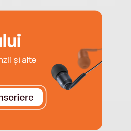
lui
ii și alte
Înscriere