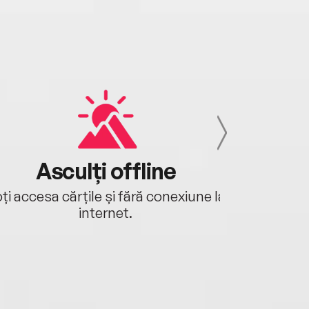
Asculți offline
Aj
ți accesa cărțile și fără conexiune la
Ascultă a
internet.