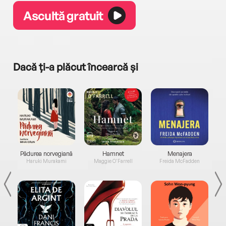
Ascultă gratuit
Dacă ți-a plăcut încearcă și
a...
Pădurea norvegiană
Hamnet
Menajera
I
Haruki Murakami
Maggie O'Farrell
Freida McFadden