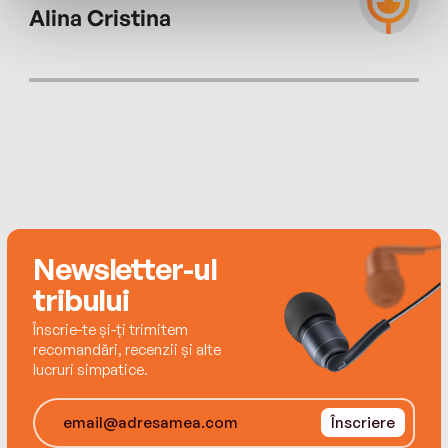
francezi care au vândut cele mai multe cărți în
Alina Cristina
Franța. „Autoarea captează mai bine decât
oricine sentimentele, temerile, speranțele și
experiențele oamenilor, pe care le transcrie cu
eleganță și tandrețe în cărțile sale.“ (ELLE)
Newsletter-ul
tribului
Înscrie-te și-ți trimitem
recomandări, recenzii și alte
lucruri simpatice.
Înscriere