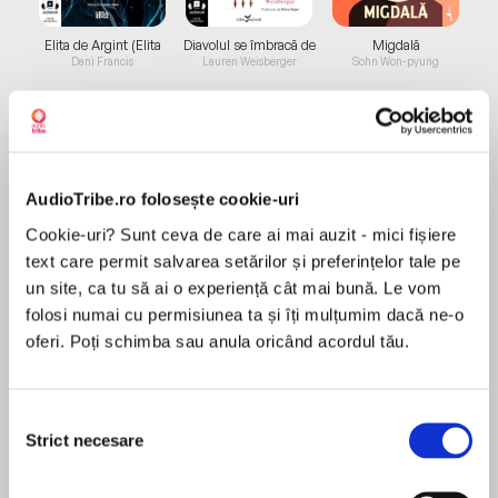
Elita de Argint (Elita
Diavolul se îmbracă de
Migdală
de...
la...
Dani Francis
Lauren Weisberger
Sohn Won-pyung
Despre
carte
AudioTribe.ro folosește cookie-uri
Doar clipa fericită să‑mi rămână este un roman
Cookie-uri? Sunt ceva de care ai mai auzit - mici fișiere
al caruselului de emoții pe care‑l trăiesc părinții,
text care permit salvarea setărilor și preferințelor tale pe
indiferent că au în brațe un nou‑născut de‑o
un site, ca tu să ai o experiență cât mai bună. Le vom
fragilitate neimaginată sau că își iau la revedere
folosi numai cu permisiunea ta și îți mulțumim dacă ne-o
de la copiii lor, înainte de plecarea acestora la
oferi. Poți schimba sau anula oricând acordul tău.
MAI MULT
facultate. Lili, mama unei fetițe care a venit pe
Recenzii
lume prematur, încearcă să‑și controleze
temerile legate de incertitudinea viitorului. Élise,
Selecția
mama a doi copii care se mută, pe rând, din
Strict necesare
consimțământului
Superba!!
casa părintească, se străduiește să se
acomodeze cu această nouă dinamică a vieții