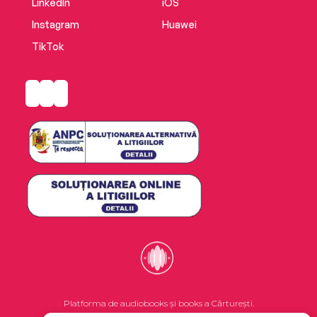
LinkedIn
iOS
Instagram
Huawei
TikTok
Platforma de audiobooks și books a Cărturești.