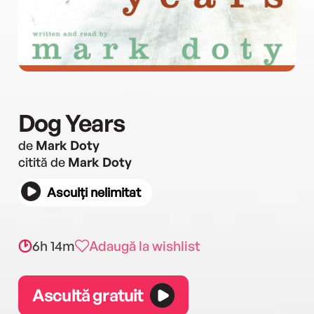
Dog Years
de
Mark Doty
citită de
Mark Doty
Asculți nelimitat
6h 14m
Adaugă la wishlist
Ascultă gratuit