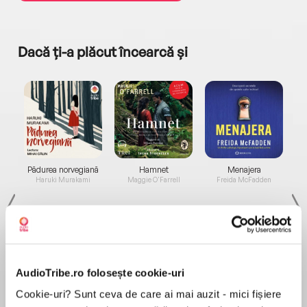
Dacă ți-a plăcut încearcă și
a...
Pădurea norvegiană
Hamnet
Menajera
I
Haruki Murakami
Maggie O'Farrell
Freida McFadden
AudioTribe.ro folosește cookie-uri
Cookie-uri? Sunt ceva de care ai mai auzit - mici fișiere
Elita de Argint (Elita
Diavolul se îmbracă de
Migdală
de...
la...
Dani Francis
Lauren Weisberger
Sohn Won-pyung