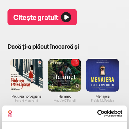
Citește gratuit
Dacă ți-a plăcut încearcă și
a...
Pădurea norvegiană
Hamnet
Menajera
I
Haruki Murakami
Maggie O'Farrell
Freida McFadden