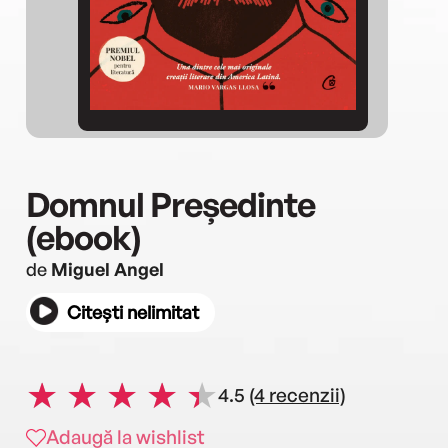
Domnul Președinte
(ebook)
de
Miguel Angel
Citești nelimitat
4.5
(4 recenzii)
Adaugă la wishlist