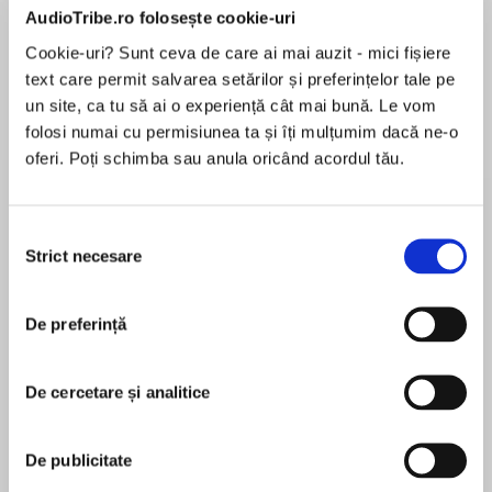
AudioTribe.ro folosește cookie-uri
Cookie-uri? Sunt ceva de care ai mai auzit - mici fișiere
Elita de Argint (Elita
Diavolul se îmbracă de
Migdală
text care permit salvarea setărilor și preferințelor tale pe
de...
la...
Dani Francis
Lauren Weisberger
Sohn Won-pyung
un site, ca tu să ai o experiență cât mai bună. Le vom
folosi numai cu permisiunea ta și îți mulțumim dacă ne-o
oferi. Poți schimba sau anula oricând acordul tău.
Despre
carte
Selecția
În personajul „Domnului Președinte“, căruia nu i
Strict necesare
consimțământului
se dă un nume, descoperim trăsături ale mai
multor dictatori sud-americani, iar guvernul pe
De preferință
care îl conduce este oglinda în care se poate
recunoaște, mai mult sau mai puțin, orice regim
MAI MULT
totalitar, cu toate efectele sale asupra societății
De cercetare și analitice
În acest moment nu există recenzii
și a individului. Limbajul surprinzător, cu valențe
pentru această carte
poetice, scenele în care se fac simțite
De publicitate
semințele realismului magic, personajele viu