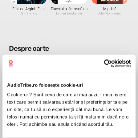
Elita de Argint (Elita
Diavolul se îmbracă de
Migdală
de...
la...
Dani Francis
Lauren Weisberger
Sohn Won-pyung
Despre
carte
Era superb, mai în vârstă decât mine și avea cea
mai proastă reputație din întreaga Anglie. Felul
în care mă privea însă m-a făcut să mă înfiorez
toată.
AudioTribe.ro folosește cookie-uri
Prima noastră întâlnire a fost la o nuntă, unde
Cookie-uri? Sunt ceva de care ai mai auzit - mici fișiere
MAI MULT
m-a urmărit până afară și m-a sărutat.
Recenzii
text care permit salvarea setărilor și preferințelor tale pe
A doua întâlnire s-a încheiat cu o ceartă
un site, ca tu să ai o experiență cât mai bună. Le vom
incredibilă, iar eu l-am dat afară.
folosi numai cu permisiunea ta și îți mulțumim dacă ne-o
A treia întâlnire a fost una dublă și pe nevăzute.
Siropoasă si nerealistă! M-a cam plicitisit! Mai
oferi. Poți schimba sau anula oricând acordul tău.
Vă puteți imagina ce surprinsă am fost când am
am două ore de ascultare. Să văd dacă reușesc
zărit peste masă, vizavi de prietena mea, o