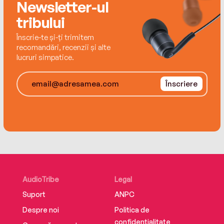
Newsletter-ul
tribului
Înscrie-te și-ți trimitem
recomandări, recenzii și alte
lucruri simpatice.
Înscriere
AudioTribe
Legal
Suport
ANPC
Despre noi
Politica de
confidențialitate