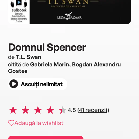
Domnul Spencer
de
T.L. Swan
citită de
Gabriela Marin, Bogdan Alexandru
Costea
Asculți nelimitat
4.5
(41 recenzii)
Adaugă la wishlist