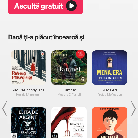
Ascultă gratuit
Dacă ți-a plăcut încearcă și
a...
Pădurea norvegiană
Hamnet
Menajera
I
Haruki Murakami
Maggie O'Farrell
Freida McFadden