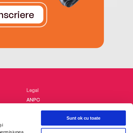
Înscriere
Legal
ANPC
Politica de confidențialitate
Sunt ok cu toate
Politica de cookie
și
Termeni și condiții
 permisiunea