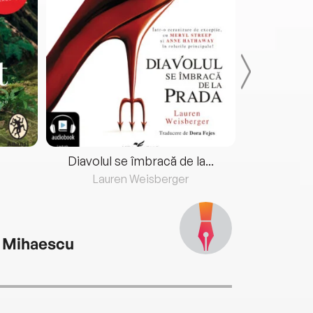
Diavolul se îmbracă de la...
Lauren Weisberger
Fre
 Mihaescu