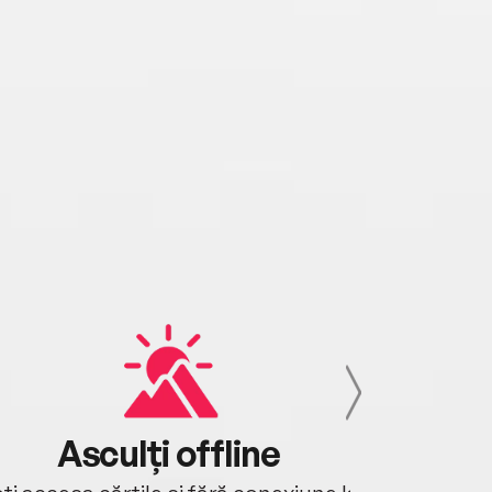
Asculți offline
Aj