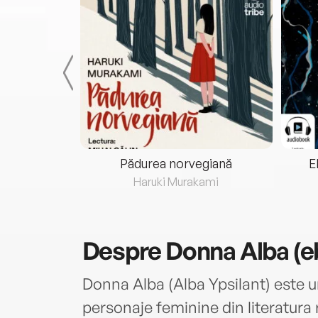
eria...
Pădurea norvegiană
E
ris
Haruki Murakami
Despre
Donna Alba (e
Donna Alba (Alba Ypsilant) este u
personaje feminine din literatura 