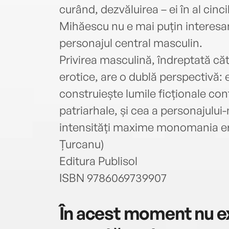
curând, dezvăluirea – ei în al cinc
Mihăescu nu e mai puțin interesan
personajul central masculin.
Privirea masculină, îndreptată căt
erotice, are o dublă perspectivă: e
construiește lumile ficționale conf
patriarhale, și cea a personajului-
intensități maxime monomania ero
Țurcanu)
Editura Publisol
ISBN 9786069739907
În acest moment nu ex