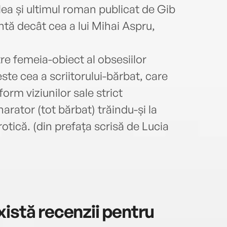
ilea și ultimul roman publicat de Gib
tă decât cea a lui Mihai Aspru,
re femeia-obiect al obsesiilor
ste cea a scriitorului-bărbat, care
orm viziunilor sale strict
narator (tot bărbat) trăindu-și la
tică. (din prefața scrisă de Lucia
istă recenzii pentru