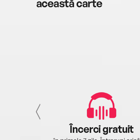
această carte
cu tine
Încerci gratuit