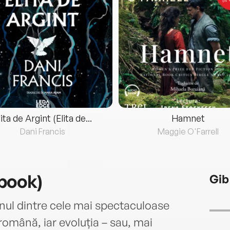
lita de Argint (Elita de...
Hamnet
Dani Francis
Maggie O'Farrell
book)
Gib
nul dintre cele mai spectaculoase
română, iar evoluția – sau, mai