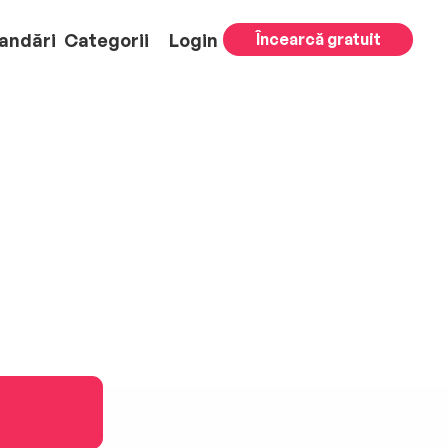
andări
Categorii
Login
Încearcă gratuit