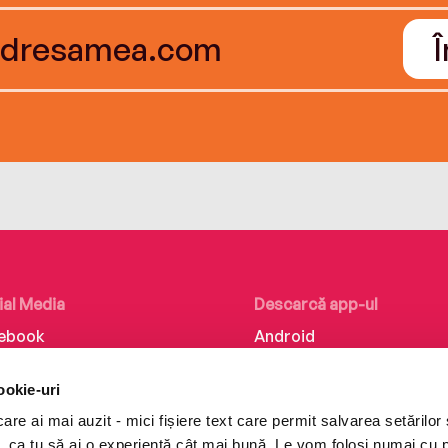
ial Media
Descarcă app-ul
ebook
Android
kedIn
iOS
ookie-uri
tagram
Huawei
re ai mai auzit - mici fișiere text care permit salvarea setărilor 
Tok
te, ca tu să ai o experiență cât mai bună. Le vom folosi numai cu