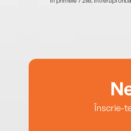
oriunde ești.
în primele 7 zile. Întrerupi oric
Ne
Înscrie-t