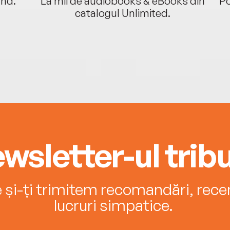
ând.
La mii de audiobooks & eBooks din
Po
catalogul Unlimited.
wsletter-ul tribu
e și-ți trimitem recomandări, recenz
lucruri simpatice.