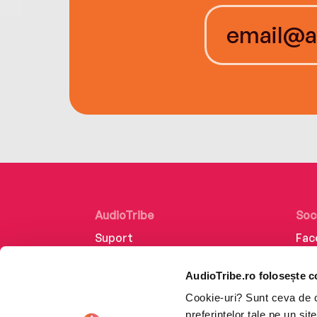
AudioTribe
Soc
Suport
Fac
Despre noi
Lin
AudioTribe.ro folosește c
Creează un cont
Ins
Cookie-uri? Sunt ceva de ca
Cum funcționează
Tik
preferințelor tale pe un si