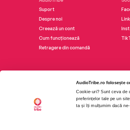
AudioTribe
Soc
Suport
Fac
Despre noi
Lin
Creează un cont
Ins
Cum funcționează
Tik
Retragere din comandă
AudioTribe.ro folosește c
Cookie-uri? Sunt ceva de ca
preferințelor tale pe un si
ta și îți mulțumim dacă ne-
Platforma de audiobooks ș