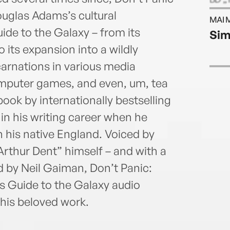
„Cora
Douglas Adams’s cultural
MAI 
capăt
de to the Galaxy – from its
Sim
cimit
o its expansion into a wildly
numer
Bram
carnations in various media
Carn
computer games, and even, um, tea
book by internationally bestselling
 in his writing career when he
n his native England. Voiced by
rthur Dent” himself – and with a
d by Neil Gaiman, Don’t Panic:
s Guide to the Galaxy audio
 this beloved work.