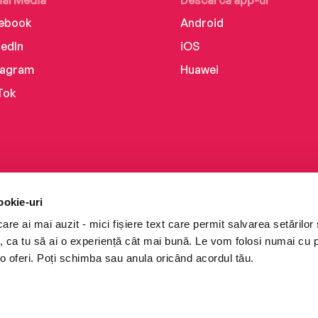
ial Media
Descarcă app-ul
ebook
Android
kedIn
iOS
tagram
Huawei
Tok
ookie-uri
re ai mai auzit - mici fișiere text care permit salvarea setărilor 
te, ca tu să ai o experiență cât mai bună. Le vom folosi numai cu
o oferi. Poți schimba sau anula oricând acordul tău.
i books a Cărturești.