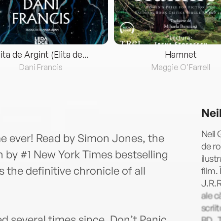
lita de Argint (Elita de...
Hamnet
Dani Francis
Maggie O'Farrell
Nei
Neil 
ime ever! Read by Simon Jones, the
de ro
en by #1 New York Times bestselling
ilust
 the definitive chronicle of all
film.
J.R.R
ale c
scrii
ed several times since, Don’t Panic
BD „T