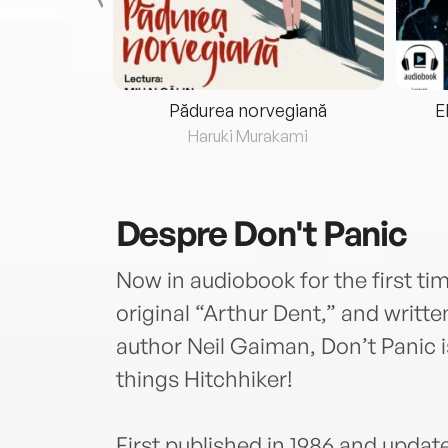
eria...
Pădurea norvegiană
E
ris
Haruki Murakami
Despre
Don't Panic
Now in audiobook for the first t
original “Arthur Dent,” and writt
author Neil Gaiman, Don’t Panic is
things Hitchhiker!
First published in 1986 and updat