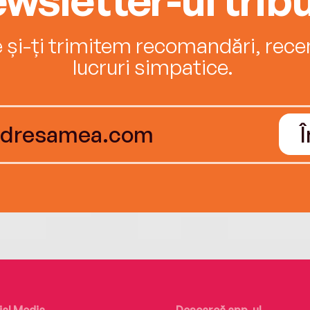
e și-ți trimitem recomandări, recenz
lucruri simpatice.