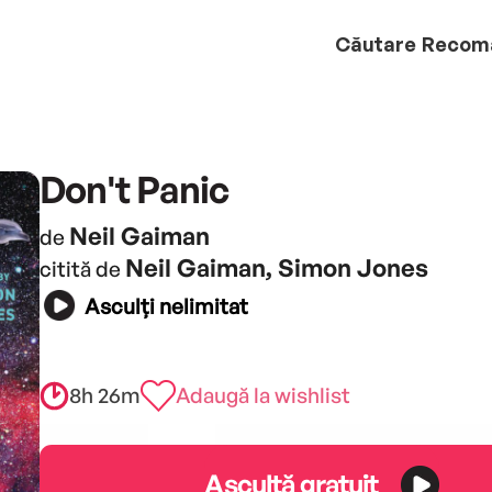
Căutare
Recom
Don't Panic
Neil Gaiman
de
Neil Gaiman, Simon Jones
citită de
Asculți nelimitat
8h 26m
Adaugă la wishlist
Ascultă gratuit