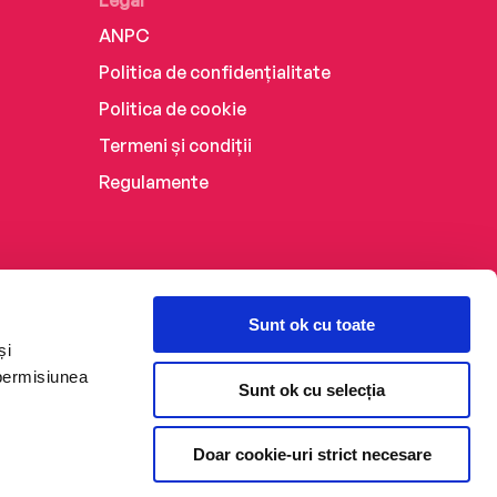
Legal
ANPC
Politica de confidențialitate
Politica de cookie
Termeni și condiții
Regulamente
Sunt ok cu toate
și
 permisiunea
Sunt ok cu selecția
Doar cookie-uri strict necesare