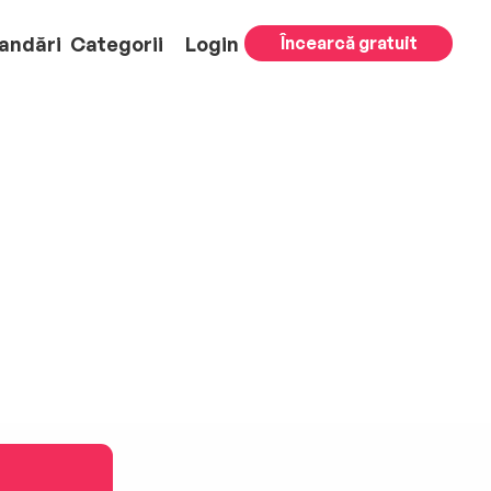
andări
Categorii
Login
Încearcă gratuit