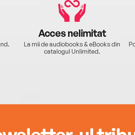
Acces nelimitat
ând.
La mii de audiobooks & eBooks din
Po
catalogul Unlimited.
wsletter-ul tribu