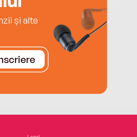
ii și alte
Înscriere