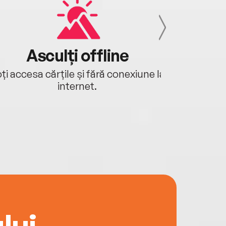
Asculți offline
Aj
ți accesa cărțile și fără conexiune la
Ascultă a
internet.
lui