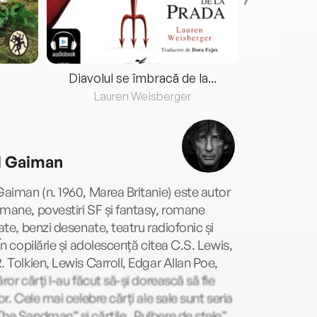
Diavolul se îmbracă de la...
Lauren Weisberger
Fre
l Gaiman
Gaiman (n. 1960, Marea Britanie) este autor
mane, povestiri SF și fantasy, romane
rate, benzi desenate, teatru radiofonic și
 În copilărie și adolescență citea C.S. Lewis,
. Tolkien, Lewis Carroll, Edgar Allan Poe,
ăror cărți l-au făcut să-și dorească să fie
tor. Cele mai celebre cărți ale sale sunt seria
he Sandman” și cărțile „Pulbere de stele”,