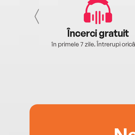
cu tine
Încerci gratuit
oriunde ești.
în primele 7 zile. Întrerupi oric
Ne