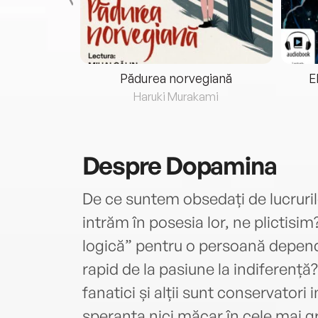
eria...
Pădurea norvegiană
E
ris
Haruki Murakami
Despre
Dopamina
De ce suntem obsedați de lucrurile
intrăm în posesia lor, ne plictis
logică” pentru o persoană depend
rapid de la pasiune la indiferență?
fanatici și alții sunt conservatori
speranța nici măcar în cele mai 