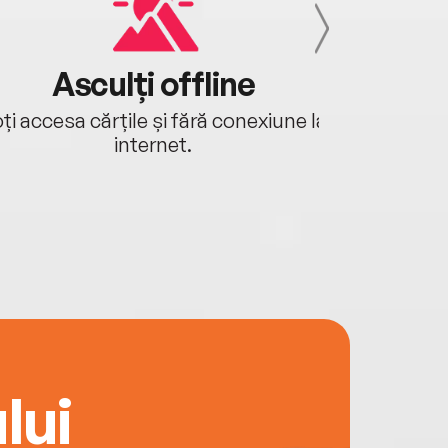
Asculți offline
Aj
ți accesa cărțile și fără conexiune la
Ascultă a
internet.
lui