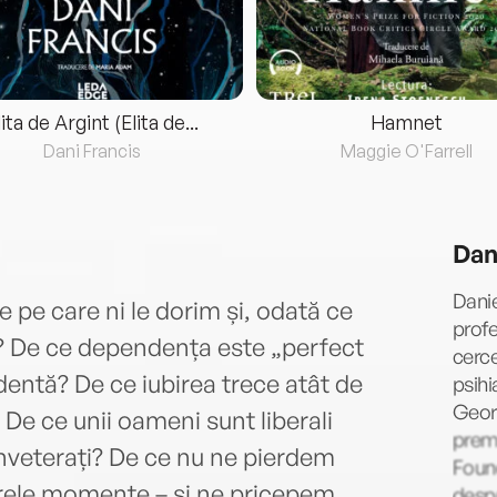
lita de Argint (Elita de...
Hamnet
Dani Francis
Maggie O'Farrell
Dan
Danie
 pe care ni le dorim și, odată ce
profe
im? De ce dependența este „perfect
cerce
entă? De ce iubirea trece atât de
psihi
Georg
 De ce unii oameni sunt liberali
premi
 inveterați? De ce nu ne pierdem
Found
grele momente – și ne pricepem
despr