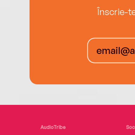
Înscrie-t
AudioTribe
Soc