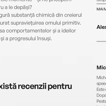
consi
ru a le depăși?
MAI 
Depar
ngură substanță chimică din creierul
Depar
rat supraviețuirea omului primitiv.
polit
Ale
ale 
rsa comportamentelor și a ideilor
i a progresului însuși.
Mic
Micha
speec
istă recenzii pentru
Este 
Dopam
Peste