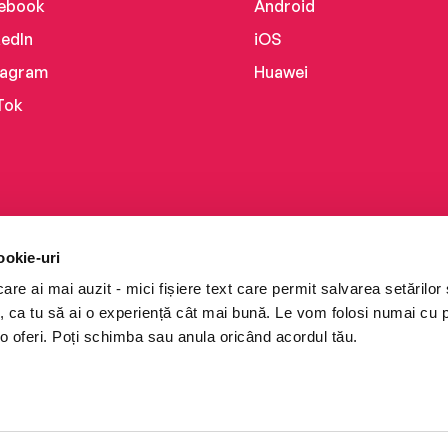
ebook
Android
kedIn
iOS
tagram
Huawei
Tok
ookie-uri
re ai mai auzit - mici fișiere text care permit salvarea setărilor 
te, ca tu să ai o experiență cât mai bună. Le vom folosi numai cu
o oferi. Poți schimba sau anula oricând acordul tău.
i books a Cărturești.