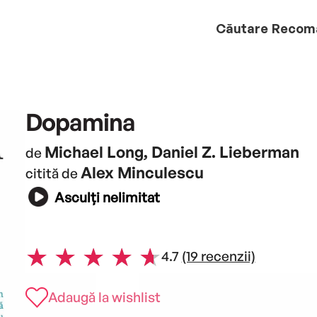
Căutare
Recom
Dopamina
Michael Long, Daniel Z. Lieberman
de
Alex Minculescu
citită de
Asculți nelimitat
4.7
(19 recenzii)
Adaugă la wishlist