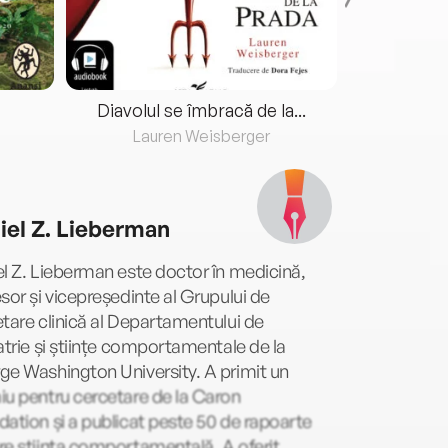
Diavolul se îmbracă de la...
Lauren Weisberger
Fre
iel Z. Lieberman
l Z. Lieberman este doctor în medicină,
sor și vicepreședinte al Grupului de
tare clinică al Departamentului de
atrie și științe comportamentale de la
e Washington University. A primit un
u pentru cercetare de la Caron
ation și a publicat peste 50 de rapoarte
e știința comportamentală. A oferit