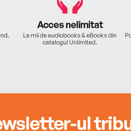
Acces nelimitat
ând.
La mii de audiobooks & eBooks din
Po
catalogul Unlimited.
wsletter-ul tribu