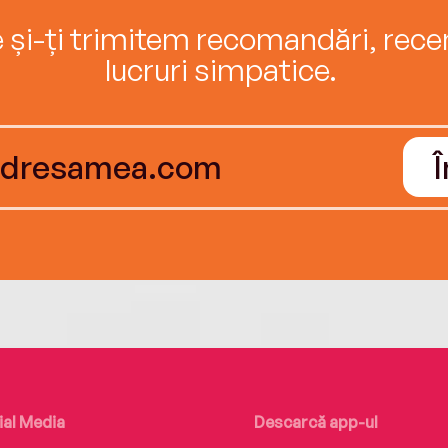
e și-ți trimitem recomandări, recenz
lucruri simpatice.
ial Media
Descarcă app-ul