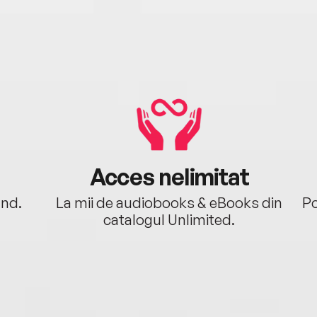
Acces nelimitat
ând.
La mii de audiobooks & eBooks din
Po
catalogul Unlimited.