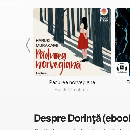
eria...
Pădurea norvegiană
E
ris
Haruki Murakami
Despre
Dorință (eboo