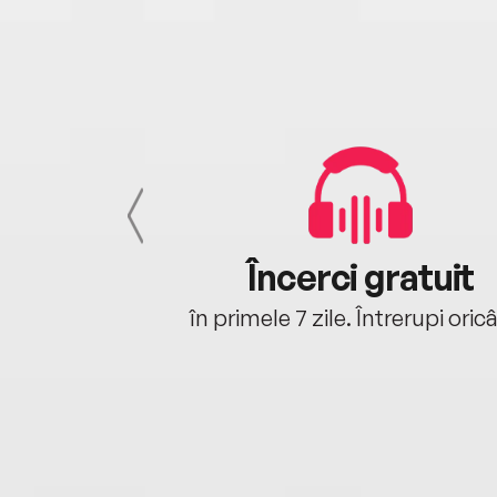
cu tine
Încerci gratuit
oriunde ești.
în primele 7 zile. Întrerupi oric