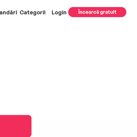
andări
Categorii
Login
Încearcă gratuit