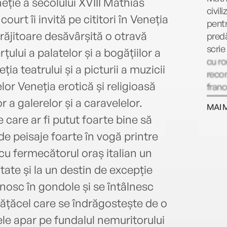
ție a secolului XVIII Mathias
civil
urt îi invită pe cititori în Veneția
pentr
vrăjitoare desăvârșită o otravă
predă
scrie
țului a palatelor și a bogățiilor a
cu ro
ia teatrului și a picturii a muzicii
reco
elor Veneția erotică și religioasă
franc
un ro
 a galerelor și a caravelelor.
MAI 
de pa
care ar fi putut foarte bine să
premi
de peisaje foarte în vogă printre
despr
de cr
 cu fermecătorul oraș italian un
Gonco
itate și la un destin de excepție
vine 
unosc în gondole și se întâlnesc
Gonc
nvățăcel care se îndrăgostește de o
ele apar pe fundalul nemuritorului