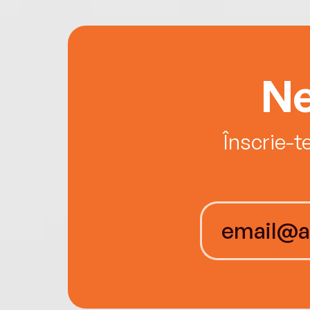
Ne
Înscrie-t