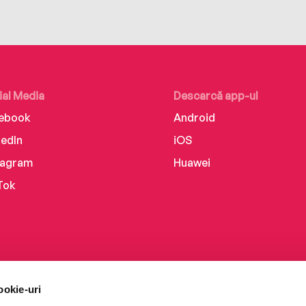
ial Media
Descarcă app-ul
ebook
Android
kedIn
iOS
tagram
Huawei
Tok
ookie-uri