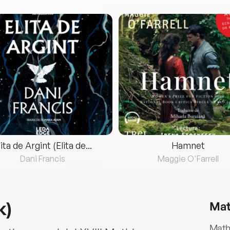
lita de Argint (Elita de...
Hamnet
Dani Francis
Maggie O'Farrell
k)
Mat
Mathi