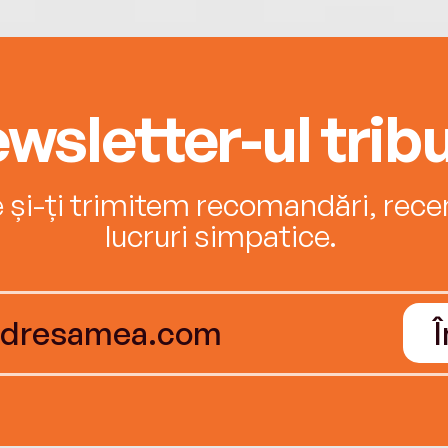
wsletter-ul tribu
e și-ți trimitem recomandări, recenz
lucruri simpatice.