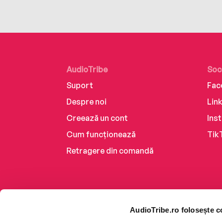
AudioTribe
Soc
Suport
Fac
Despre noi
Lin
Creează un cont
Ins
Cum funcționează
Tik
Retragere din comandă
AudioTribe.ro folosește c