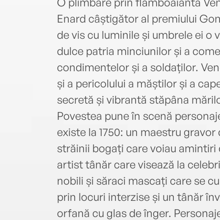
O plimbare prin flamboaianta Vene
Enard câștigător al premiului Gonco
de vis cu luminile și umbrele ei o 
dulce patria minciunilor și a comer
condimentelor și a soldaților. Veneț
și a pericolului a măștilor și a cap
secretă și vibrantă stăpâna mărilor
Povestea pune în scenă personaje 
existe la 1750: un maestru gravor 
străinii bogați care voiau amintiri
artist tânăr care visează la celebr
nobili și săraci mascați care se c
prin locuri interzise și un tânăr î
orfană cu glas de înger. Personaj