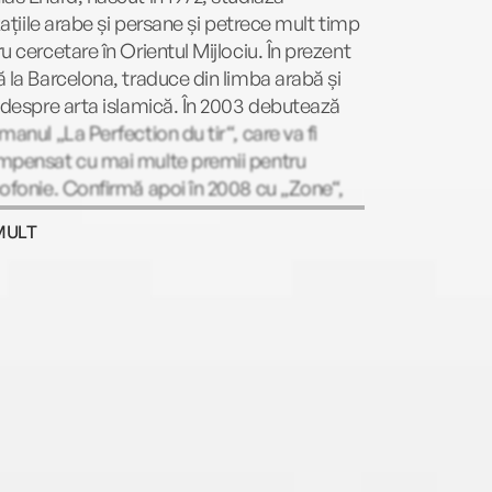
izațiile arabe și persane și petrece mult timp
u cercetare în Orientul Mijlociu. În prezent
 la Barcelona, traduce din limba arabă și
 despre arta islamică. În 2003 debutează
manul „La Perfection du tir“, care va fi
mpensat cu mai multe premii pentru
ofonie. Confirmă apoi în 2008 cu „Zone“,
man scris într-o singura frază lungă de 500
MULT
gini, pentru care căștigă nu mai puțin de 6
i literare. În 2010 publică „Vorbește-le
e bătălii, regi și elefanți“, un mare succes
itică, pentru care primește premiul
urt des lycéens. Consacrarea definitivă
în 2015, când câștigă prestigiosul premiu
ourt pentru romanul „Boussole“.