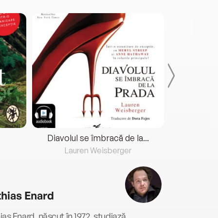
Diavolul se îmbracă de la...
Lauren Weisberger
Fre
hias Enard
as Enard, născut în 1972, studiază