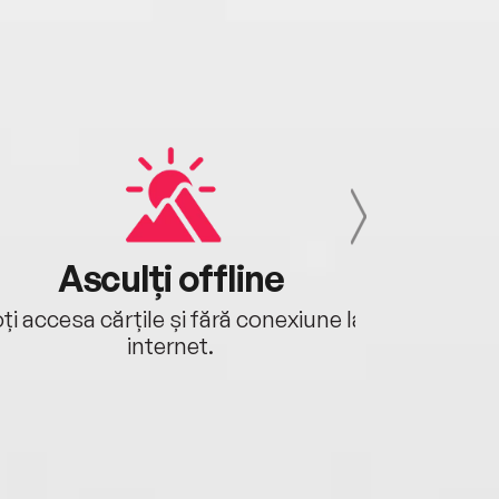
Asculți offline
Aj
ți accesa cărțile și fără conexiune la
Ascultă a
internet.