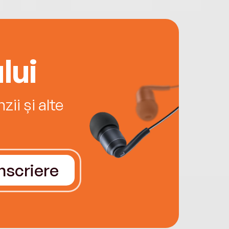
lui
ii și alte
Înscriere