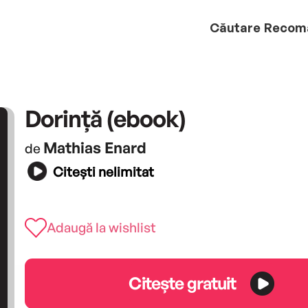
Căutare
Recom
Dorință (ebook)
Mathias Enard
de
Citești nelimitat
Adaugă la wishlist
Citește gratuit