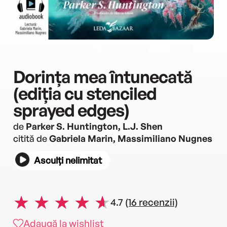
Dorința mea întunecată
(ediția cu stenciled
sprayed edges)
de
Parker S. Huntington, L.J. Shen
citită de
Gabriela Marin, Massimiliano Nugnes
Asculți nelimitat
4.7
(16 recenzii)
Adaugă la wishlist