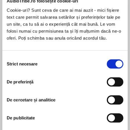
AudioTribe.ro folosește cookie-uri
Elita de Argint (Elita
Diavolul se îmbracă de
Migdală
de...
la...
Dani Francis
Lauren Weisberger
Sohn Won-pyung
Cookie-uri? Sunt ceva de care ai mai auzit - mici fișiere
text care permit salvarea setărilor și preferințelor tale pe
un site, ca tu să ai o experiență cât mai bună. Le vom
folosi numai cu permisiunea ta și îți mulțumim dacă ne-o
Despre
carte
oferi. Poți schimba sau anula oricând acordul tău.
“Today’s foremost practitioner of the culinary
whodunit.”
Selecția
—Entertainment Weekly
Strict necesare
consimțământului
“In the genre of culinary mystery writers,
De preferință
MAI MULT
Davidson is a Julia Child among Betty Crockers,
În acest moment nu există recenzii
and there is no question that Double Shot is her
pentru această carte
best book.”
De cercetare și analitice
—Denver Post
Diane Mott Davidson
New York Times bestseller Diane Mott Davidson
De publicitate
is the darling of cozy mystery readers and
Diane Mott Davidson is the author of seventeen