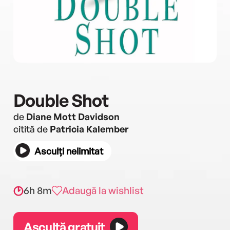
Double Shot
de
Diane Mott Davidson
citită de
Patricia Kalember
Asculți nelimitat
6h 8m
Adaugă la wishlist
Ascultă gratuit