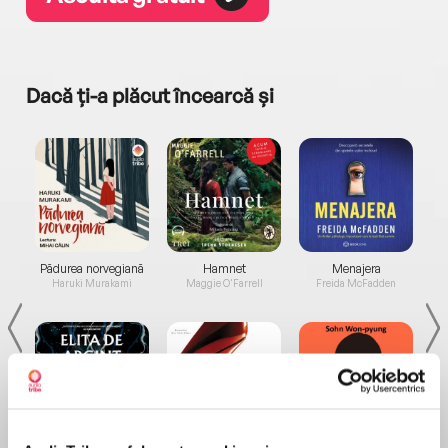
Dacă ți-a plăcut încearcă și
a...
Pădurea norvegiană
Hamnet
Menajera
I
Haruki Murakami
Maggie O'Farrell
Freida McFadden