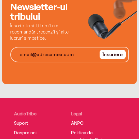
Newsletter-ul
Bookzone)
Dr. Becky Kennedy – Metoda Good Inside
tribului
(Editura Trei)
Înscrie-te și-ți trimitem
Abigail Shrier – Bad Therapy (în limba engleză)
recomandări, recenzii și alte
lucruri simpatice.
Înscriere
AudioTribe
Legal
Suport
ANPC
Despre noi
Politica de