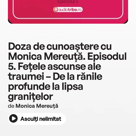
Doza de cunoaștere cu
Monica Mereuță. Episodul
5. Fețele ascunse ale
traumei – De la rănile
profunde la lipsa
granițelor
de
Monica Mereuță
Asculți nelimitat