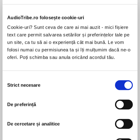
AudioTribe.ro folosește cookie-uri
Cookie-uri? Sunt ceva de care ai mai auzit - mici fișiere
text care permit salvarea setărilor și preferințelor tale pe
un site, ca tu să ai o experiență cât mai bună. Le vom
Elita de Argint (Elita
Diavolul se îmbracă de
Migdală
folosi numai cu permisiunea ta și îți mulțumim dacă ne-o
de...
la...
Dani Francis
Lauren Weisberger
Sohn Won-pyung
oferi. Poți schimba sau anula oricând acordul tău.
Selecția
Despre
carte
Strict necesare
consimțământului
În episodul al cincilea învățăm să facem
distincția esențială dintre o traumă
De preferință
reală, care a modificat arhitectura cerebrală, și
o suferință născută dintr-o iubire
De cercetare și analitice
sufocantă și din absența unui ghidaj adecvat.
MAI MULT
Monica Mereuță oferă totodată instrumente și