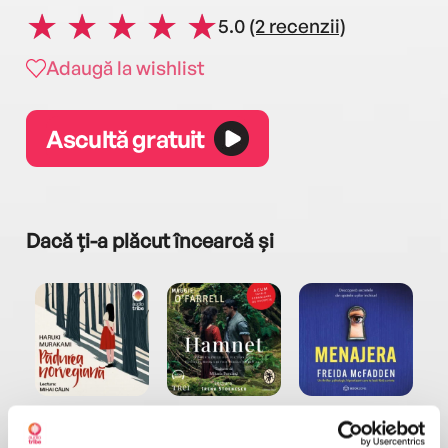
5.0
(2 recenzii)
Adaugă la wishlist
Ascultă gratuit
Dacă ți-a plăcut încearcă și
a...
Pădurea norvegiană
Hamnet
Menajera
I
Haruki Murakami
Maggie O'Farrell
Freida McFadden