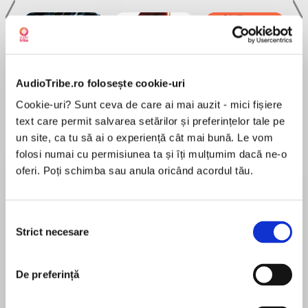
AudioTribe.ro folosește cookie-uri
Elita de Argint (Elita
Diavolul se îmbracă de
Migdală
Cookie-uri? Sunt ceva de care ai mai auzit - mici fișiere
de...
la...
Dani Francis
Lauren Weisberger
Sohn Won-pyung
text care permit salvarea setărilor și preferințelor tale pe
un site, ca tu să ai o experiență cât mai bună. Le vom
folosi numai cu permisiunea ta și îți mulțumim dacă ne-o
oferi. Poți schimba sau anula oricând acordul tău.
Despre
carte
În acest episod, Monica Mereuță, demontează
Selecția
mitul mamei perfecte, analizând capcana
Strict necesare
consimțământului
atât din perspectiva rănilor noastre din trecut,
cât și a unei societăți care împinge mamele
De preferință
spre colaps interior.
MAI MULT
Acest demers te ajută ca mama să te eliberezi