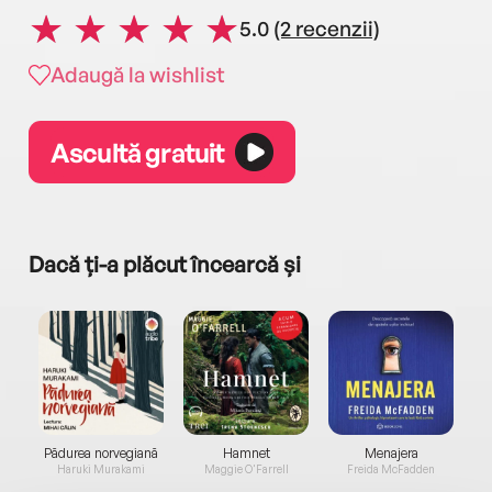
5.0
(2 recenzii)
Adaugă la wishlist
Ascultă gratuit
Dacă ți-a plăcut încearcă și
a...
Pădurea norvegiană
Hamnet
Menajera
I
Haruki Murakami
Maggie O'Farrell
Freida McFadden