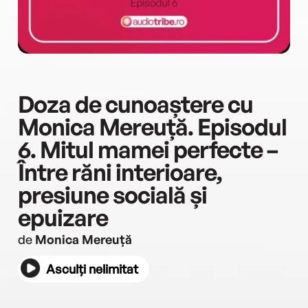
Doza de cunoaștere cu
Monica Mereuță. Episodul
6. Mitul mamei perfecte –
Între răni interioare,
presiune socială și
epuizare
de
Monica Mereuță
Asculți nelimitat