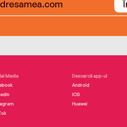
ial Media
Descarcă app-ul
ebook
Android
kedIn
iOS
tagram
Huawei
Tok