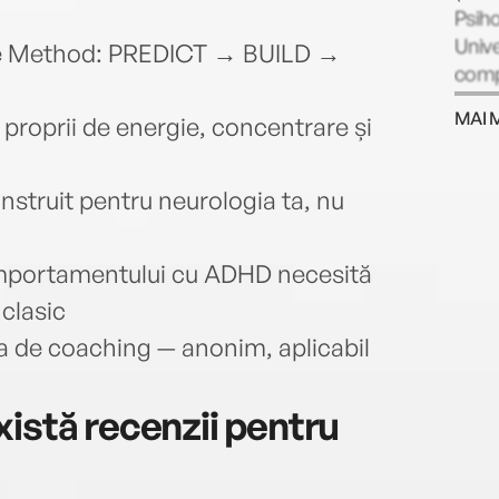
Psiho
Unive
ge Method: PREDICT → BUILD →
compe
munci
MAI 
 proprii de energie, concentrare și
Form
conte
organ
onstruit pentru neurologia ta, nu
ore 
profe
PCC (
mportamentului cu ADHD necesită
nivel
 clasic
1.000
a de coaching — anonim, aplicabil
care 
board
compa
istă recenzii pentru
evalu
const
de Bl