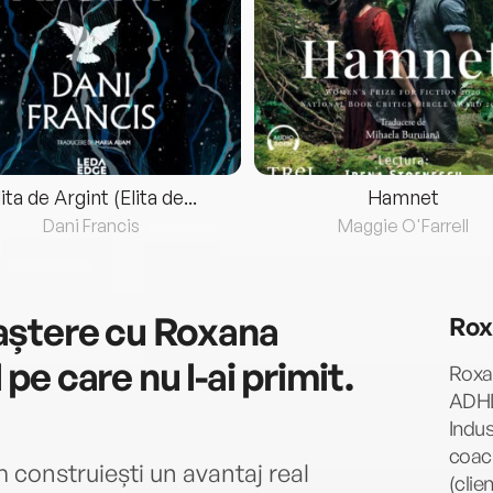
lita de Argint (Elita de...
Hamnet
Dani Francis
Maggie O'Farrell
aștere cu Roxana
Rox
e care nu l-ai primit.
Roxa
ADHD
Indus
coac
construiești un avantaj real
(clie