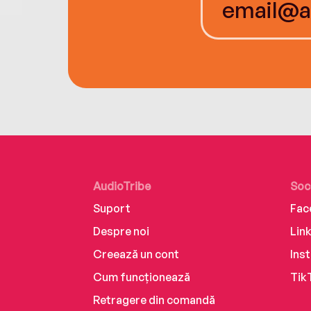
AudioTribe
Soc
Suport
Fac
Despre noi
Lin
Creează un cont
Ins
Cum funcționează
Tik
Retragere din comandă