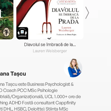
Diavolul se îmbracă de la...
Lauren Weisberger
Fre
ana Tașcu
na Tașcu este Business Psychologist &
 Coach PCC MSc Psihologie
trială/Organizațională, UCL 1.000+ ore de
hing ADHD Fostă consultant Cappfinity
nti DHL, HSBC, Deloitte) Stiinta MSc