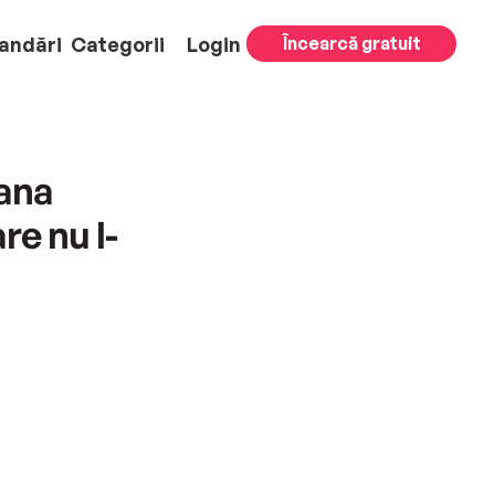
andări
Categorii
Login
Încearcă gratuit
ana
e nu l-