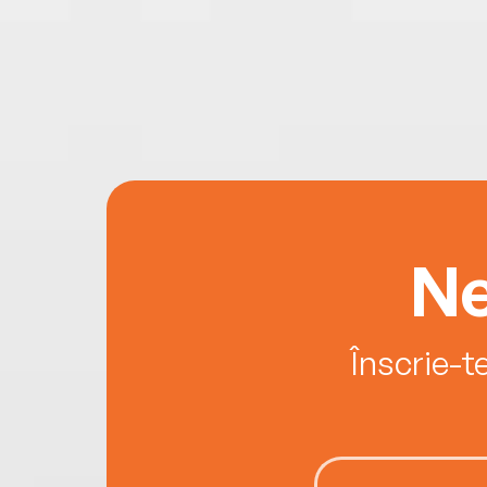
Ne
Înscrie-t