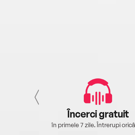
cu tine
Încerci gratuit
oriunde ești.
în primele 7 zile. Întrerupi oric