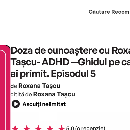
Căutare
Recom
Doza de cunoaștere cu Rox
Tașcu- ADHD —Ghidul pe car
ai primit. Episodul 5
Roxana Tașcu
de
Roxana Tașcu
citită de
Asculți nelimitat
5.0
(o recenzie)