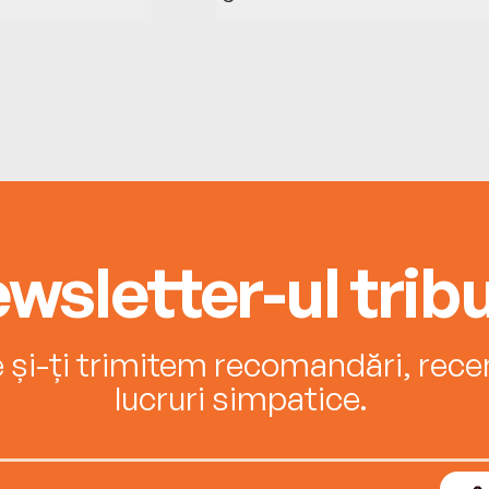
fara 
para
adau
siste
capab
esec 
wsletter-ul tribu
e și-ți trimitem recomandări, recenz
lucruri simpatice.