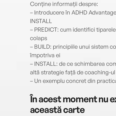
Conține informații despre:
– Introducere în ADHD Advanta
INSTALL
– PREDICT: cum identifici tiparele
colaps
– BUILD: principiile unui sistem c
împotriva ei
– INSTALL: de ce schimbarea co
altă strategie față de coaching-ul
– Un exemplu concret din practic
În acest moment nu ex
această carte