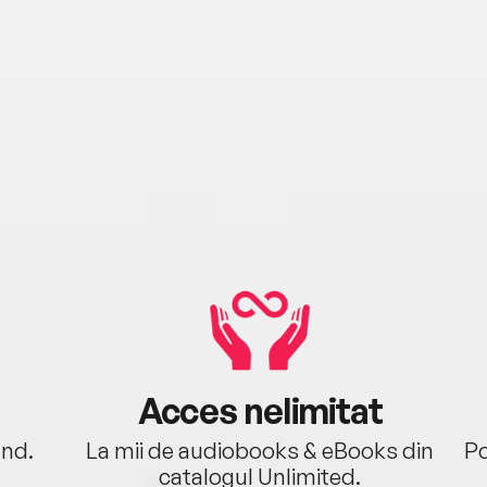
boar
vorbe
exclu
unghi
stie 
omul 
funda
Stre
Profi
Aceas
difer
cauta
Cauta
asta.
gesti
Acces nelimitat
Diag
ând.
La mii de audiobooks & eBooks din
Po
UCL, 
catalogul Unlimited.
const