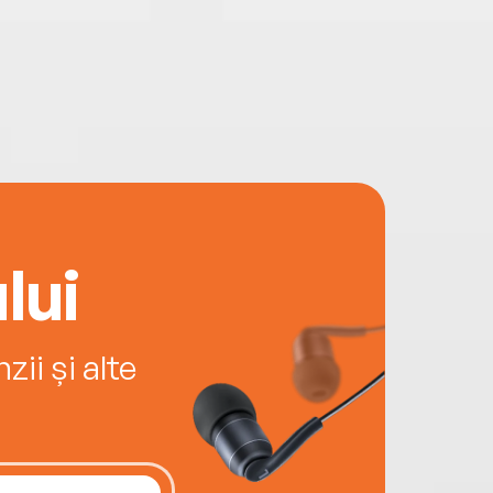
sa stie ca ea insasi era subiectul lor. Acest
dox nu este o poveste emotionala
gata pentru impact. Este dovada ca
mul de identificare esueaza tocmai cei mai
ili — si ca diagnosticul tarziu nu este un
personal, ci un esec sistemic.
lui
ii și alte