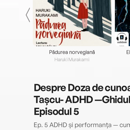
eria...
Pădurea norvegiană
E
ris
Haruki Murakami
Despre
Doza de cuno
Tașcu- ADHD —Ghidul p
Episodul 5
Ep. 5 ADHD și performanța — cum 