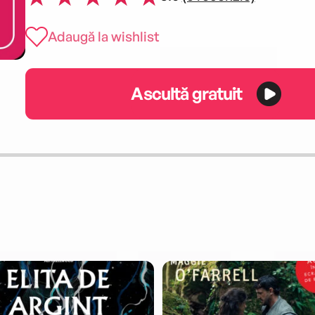
Adaugă la wishlist
Ascultă gratuit