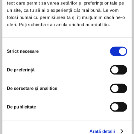
text care permit salvarea setărilor și preferințelor tale pe
un site, ca tu să ai o experiență cât mai bună. Le vom
folosi numai cu permisiunea ta și îți mulțumim dacă ne-o
oferi. Poți schimba sau anula oricând acordul tău.
Despre
carte
A rich and breath-taking fantasy classic full of
whirlwind adventure, magic and dragons –
Selecția
Dragonsbane is the first book in Barbara
Strict necesare
consimțământului
Hambly’s landmark epic quartet, The
Winterlands.
De preferință
MAI MULT
În acest moment nu există recenzii
When the Black Dragon seizes the capital of Bel,
pentru această carte
the young noble, Gareth, must journey into the
De cercetare și analitice
decaying Northlands to find John Aversin,
Dragonsbane – the only living man ever to slay a
De publicitate
dragon. Upon arrival, Gareth also meets Jenny
Barbara Hambly
Waynest the half-taught sorceress and mother
of Aversin's sons.
Arată detalii