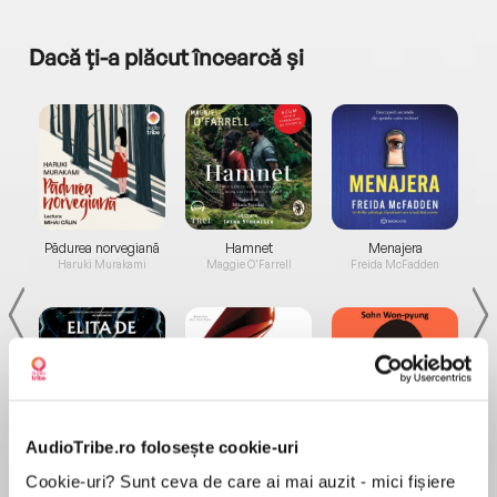
Dacă ți-a plăcut încearcă și
a...
Pădurea norvegiană
Hamnet
Menajera
I
Haruki Murakami
Maggie O'Farrell
Freida McFadden
AudioTribe.ro folosește cookie-uri
Elita de Argint (Elita
Diavolul se îmbracă de
Migdală
de...
la...
Dani Francis
Lauren Weisberger
Sohn Won-pyung
Cookie-uri? Sunt ceva de care ai mai auzit - mici fișiere