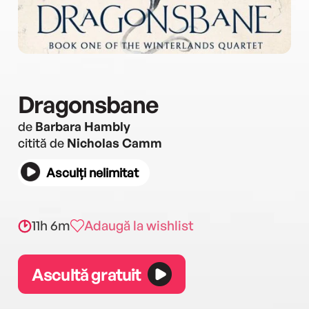
Dragonsbane
de
Barbara Hambly
citită de
Nicholas Camm
Asculți nelimitat
11h 6m
Adaugă la wishlist
Ascultă gratuit