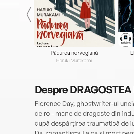
eria...
Pădurea norvegiană
E
ris
Haruki Murakami
Despre
DRAGOSTEA N
Florence Day, ghostwriter-ul uneia
de ro - mane de dragoste din ind
după despărțirea traumatică de iu
Da, romantismul e ca și mort pent