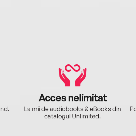
Acces nelimitat
ând.
La mii de audiobooks & eBooks din
Po
catalogul Unlimited.