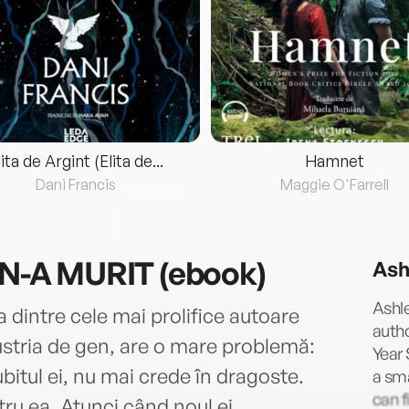
lita de Argint (Elita de...
Hamnet
Dani Francis
Maggie O'Farrell
-A MURIT (ebook)
Ash
Ashle
 dintre cele mai prolifice autoare
auth
ustria de gen, are o mare problemă:
Year 
bitul ei, nu mai crede în dragoste.
a sm
can f
ru ea. Atunci când noul ei