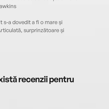
Hawkins
 s-a dovedit a fi o mare și
ticulată, surprinzătoare și
istă recenzii pentru