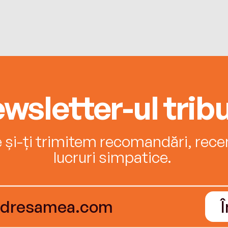
wsletter-ul tribu
e și-ți trimitem recomandări, recenz
lucruri simpatice.