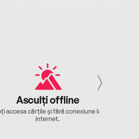
Asculți offline
Aj
ți accesa cărțile și fără conexiune la
Ascultă a
internet.