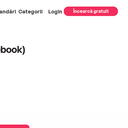
andări
Categorii
Login
Încearcă gratuit
book)