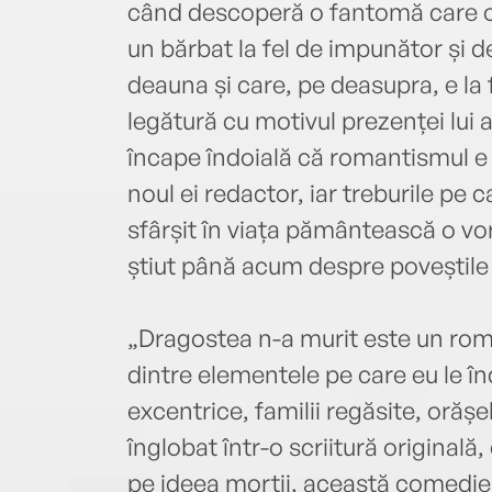
când descoperă o fantomă care o 
un bărbat la fel de impunător și d
deauna și care, pe deasupra, e la 
legătură cu motivul prezenței lui 
încape îndoială că romantismul e mo
noul ei redactor, iar treburile pe c
sfârșit în viața pământească o vo
știut până acum despre poveștile
„Dragostea n-a murit este un rom
dintre elementele pe care eu le în
excentrice, familii regăsite, orășel
înglobat într-o scriitură originală
pe ideea morții, această comedie 