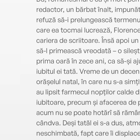
redactor, un bărbat înalt, impună
refuză să-i prelungească termenul
care ea tocmai lucrează, Florence 
cariera de scriitoare. Însă apoi un 
să-l primească vreodată – o sileș
prima oară în zece ani, ca să-și a
iubitul ei tată. Vreme de un decen
orășelul natal, în care nu s-a simț
au lipsit farmecul nopților calde d
iubitoare, precum și afacerea de 
acum nu se poate hotărî să rămână
cândva. Deși tatăl ei s-a dus, at
neschimbată, fapt care îi displac