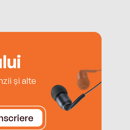
lui
ii și alte
Înscriere