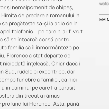
watch
tor și nemaipomenit de chipeș,
-limită de predare a romanului la
MAI 
se pregătește să-și ia adio de la
apel telefonic – pe care n-ar fi vrut
te să se întoarcă acasă pentru
jute familia să îl înmormânteze pe
iu, Florence a stat departe de
it niciodată înțeleasă. Chiar dacă i-
in Sud, rudele ei excentrice, dar
pompe funebre a familiei, ea nici
 în căminul pe care l-a părăsit
mosfera din trecut a rămas
e profund lui Florence. Asta, până