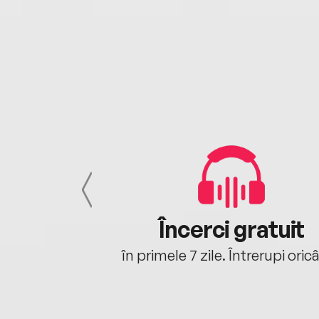
cu tine
Încerci gratuit
oriunde ești.
în primele 7 zile. Întrerupi oric