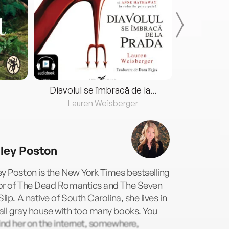
Diavolul se îmbracă de la...
Lauren Weisberger
Fre
ley Poston
y Poston is the New York Times bestselling
or of The Dead Romantics and The Seven
Slip. A native of South Carolina, she lives in
all gray house with too many books. You
ind her on the internet, somewhere,