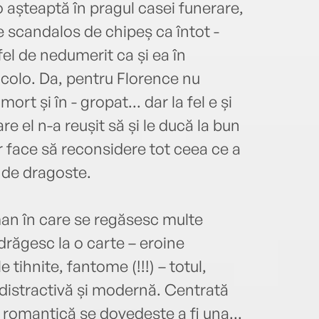
așteaptă în pragul casei funerare,
e scandalos de chipeș ca întot -
fel de nedumerit ca și ea în
acolo. Da, pentru Florence nu
rt și în - gropat... dar la fel e și
are el n-a reușit să și le ducă la bun
r face să reconsidere tot ceea ce a
 de dragoste.
an în care se regăsesc multe
drăgesc la o carte – eroine
e tihnite, fantome (!!!) – totul,
, distractivă și modernă. Centrată
romantică se dovedește a fi una...