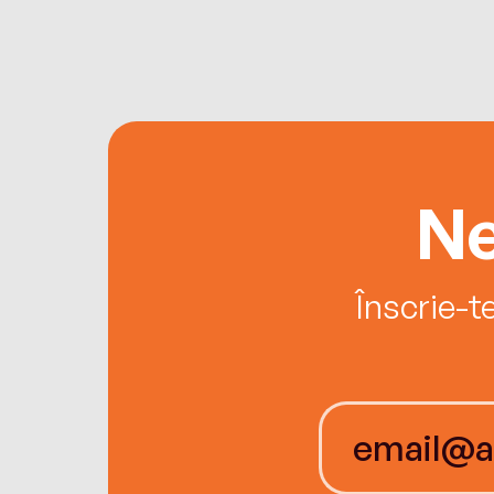
Ne
Înscrie-t