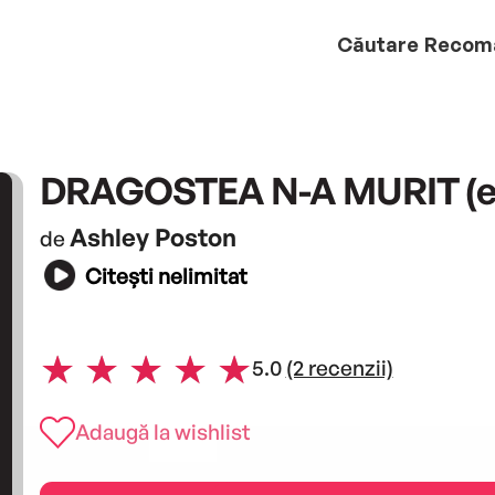
Căutare
Recom
DRAGOSTEA N-A MURIT (e
Ashley Poston
de
Citești nelimitat
5.0
(2 recenzii)
Adaugă la wishlist