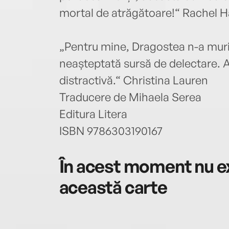
mortal de atrăgătoare!“ Rachel 
„Pentru mine, Dragostea n-a murit
neașteptată sursă de delectare. Ar
distractivă.“ Christina Lauren
Traducere de Mihaela Serea
Editura Litera
ISBN 9786303190167
În acest moment nu ex
această carte