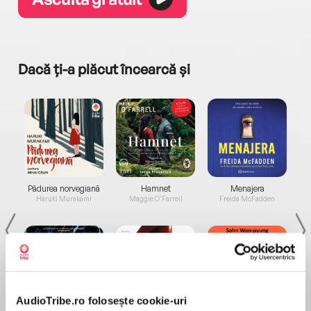
Dacă ți-a plăcut încearcă și
a...
Pădurea norvegiană
Hamnet
Menajera
I
Haruki Murakami
Maggie O'Farrell
Freida McFadden
AudioTribe.ro folosește cookie-uri