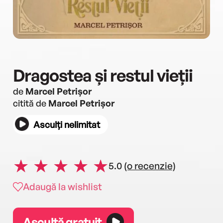
Dragostea și restul vieții
de
Marcel Petrișor
citită de
Marcel Petrișor
Asculți nelimitat
5.0
(o recenzie)
Adaugă la wishlist
Ascultă gratuit