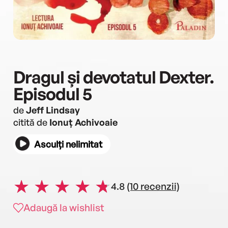
Dragul și devotatul Dexter.
Episodul 5
de
Jeff Lindsay
citită de
Ionuț Achivoaie
Asculți nelimitat
4.8
(10 recenzii)
Adaugă la wishlist