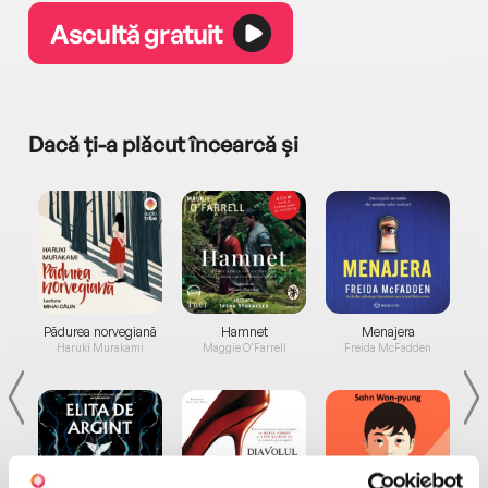
Ascultă gratuit
Dacă ți-a plăcut încearcă și
a...
Pădurea norvegiană
Hamnet
Menajera
I
Haruki Murakami
Maggie O'Farrell
Freida McFadden