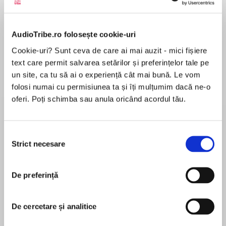
Elita de Argint (Elita
Diavolul se îmbracă de
Migdală
de...
la...
Dani Francis
Lauren Weisberger
Sohn Won-pyung
AudioTribe.ro folosește cookie-uri
Cookie-uri? Sunt ceva de care ai mai auzit - mici fișiere
text care permit salvarea setărilor și preferințelor tale pe
un site, ca tu să ai o experiență cât mai bună. Le vom
Despre
carte
folosi numai cu permisiunea ta și îți mulțumim dacă ne-o
oferi. Poți schimba sau anula oricând acordul tău.
Viaţa e grea pentru Dexter Morgan. Nu e uşor să
fii singurul criminal în serie din lume cu principii
morale, mai ales dacă lucrezi pentru poliţia din
Selecția
Miami. Ca să evite suspiciunile, Dexter e nevoit
Strict necesare
consimțământului
să se ascundă sub masca normalităţii: îşi
MAI MULT
petrece timpul cu iubita lui, Rita, şi copiii
În acest moment nu există recenzii
acesteia, transformându-se treptat într-un
De preferință
pentru această carte
ucigaş domesticit.
Dar când un psihopat mai periculos decât el
De cercetare și analitice
începe să facă victime în Miami – lăsându-l
până şi pe Dexter înmărmurit – şi când însăşi