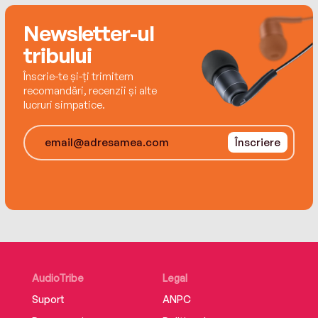
Newsletter-ul
tribului
Înscrie-te și-ți trimitem
recomandări, recenzii și alte
lucruri simpatice.
Înscriere
AudioTribe
Legal
Suport
ANPC