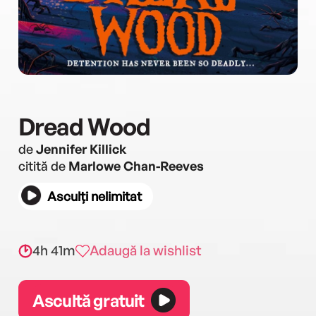
Dread Wood
de
Jennifer Killick
citită de
Marlowe Chan-Reeves
Asculți nelimitat
4h 41m
Adaugă la wishlist
Ascultă gratuit