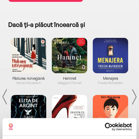
Dacă ți-a plăcut încearcă și
a...
Pădurea norvegiană
Hamnet
Menajera
I
Haruki Murakami
Maggie O'Farrell
Freida McFadden
Elita de Argint (Elita
Diavolul se îmbracă de
Migdală