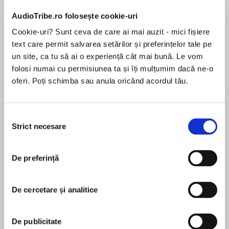
de...
la...
Dani Francis
Lauren Weisberger
Sohn Won-pyung
AudioTribe.ro folosește cookie-uri
Cookie-uri? Sunt ceva de care ai mai auzit - mici fișiere
text care permit salvarea setărilor și preferințelor tale pe
un site, ca tu să ai o experiență cât mai bună. Le vom
Despre
carte
folosi numai cu permisiunea ta și îți mulțumim dacă ne-o
The brand new must-read middle-grade novel
oferi. Poți schimba sau anula oricând acordul tău.
from the author of super-spookyCrater Lake.
Perfect for 9+ fans of R.L.Stine’s Goosebumps
Selecția
Strict necesare
consimțământului
MAI MULT
În acest moment nu există recenzii
De preferință
pentru această carte
“Deliciously scary and hilarious comedy-horror,
perfectly pitched for eight-plus.”
De cercetare și analitice
Jennifer Killick
The Guardian
De publicitate