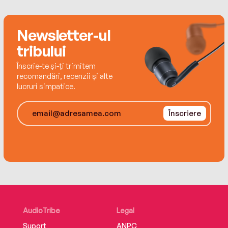
Newsletter-ul
tribului
Înscrie-te și-ți trimitem
recomandări, recenzii și alte
lucruri simpatice.
Înscriere
AudioTribe
Legal
Suport
ANPC