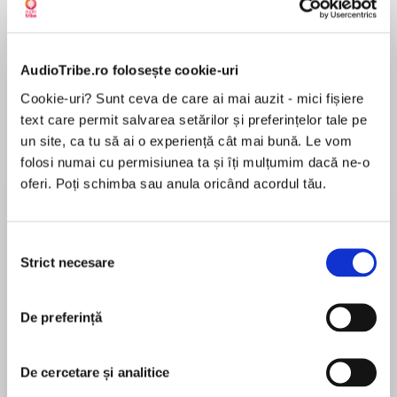
AudioTribe.ro folosește cookie-uri
Despre
carte
Cookie-uri? Sunt ceva de care ai mai auzit - mici fișiere
text care permit salvarea setărilor și preferințelor tale pe
"Remarkable, riveting, disorienting and dark." —
un site, ca tu să ai o experiență cât mai bună. Le vom
Madeleine Roux, New York Times bestselling
folosi numai cu permisiunea ta și îți mulțumim dacă ne-o
author of the Asylum series
oferi. Poți schimba sau anula oricând acordul tău.
A Nightmare on Elm Street meetsInception in
MAI MULT
this gripping psychological thriller from
Selecția
În acest moment nu există recenzii
international bestselling author Amy Plum.
Strict necesare
consimțământului
pentru această carte
Seven teenagers who suffer from debilitating
insomnia agree to take part in an experimental
Amy Plum
new procedure to cure it because they think it
De preferință
can’t get any worse. But they couldn’t be more
Amy Plum is the international bestselling author of
wrong.
the Dreamfall series, the Die for Me series, and the
De cercetare și analitice
After the End series. She spent her childhood in