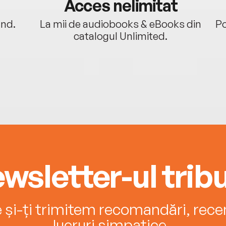
Acces nelimitat
ând.
La mii de audiobooks & eBooks din
Po
catalogul Unlimited.
wsletter-ul tribu
e și-ți trimitem recomandări, recenz
lucruri simpatice.