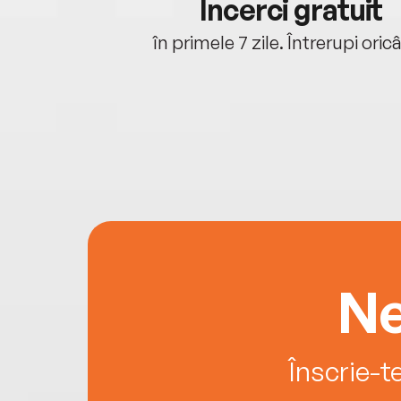
cu tine
Încerci gratuit
oriunde ești.
în primele 7 zile. Întrerupi oric
Ne
Înscrie-t