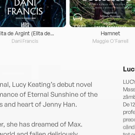
lita de Argint (Elita de...
Hamnet
Dani Francis
Maggie O'Farrell
Luc
LUCY
inal, Lucy Keating’s debut novel
Massa
ance of Eternal Sunshine of the
zâmbi
s and heart of Jenny Han.
De 12
profe
preoc
er, she has dreamed of Max.
când 
orld and fallen deliriously,
tot c