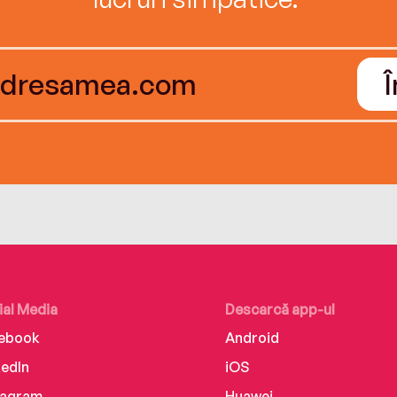
ial Media
Descarcă app-ul
ebook
Android
kedIn
iOS
tagram
Huawei