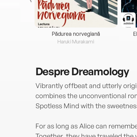
eria...
Pădurea norvegiană
E
ris
Haruki Murakami
Despre
Dreamology
Vibrantly offbeat and utterly orig
combines the unconventional rom
Spotless Mind with the sweetnes
For as long as Alice can rememb
Together, they have traveled the w