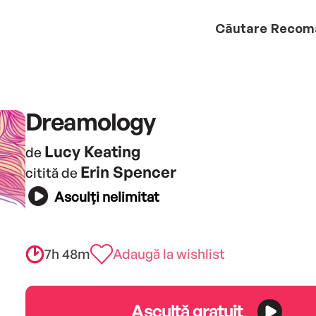
Căutare
Recom
Dreamology
Lucy Keating
de
Erin Spencer
citită de
Asculți nelimitat
7h 48m
Adaugă la wishlist
Ascultă gratuit