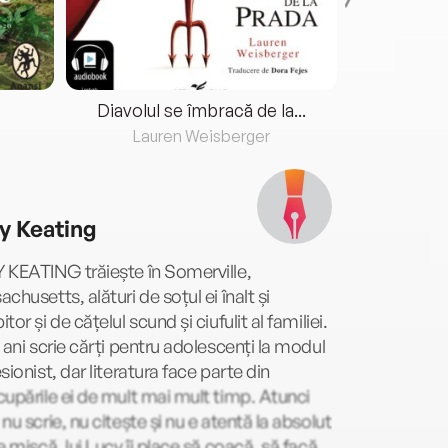
Diavolul se îmbracă de la...
Lauren Weisberger
Fre
y Keating
 KEATING trăiește în Somerville,
chusetts, alături de soțul ei înalt și
tor și de cățelul scund și ciufulit al familiei.
 ani scrie cărți pentru adolescenți la modul
sionist, dar literatura face parte din
upările ei de mult mai mult timp. Atunci
nu scrie, nu citește și nu e atentă la absolut
e mișcă, lui Lucy îi place să coacă, să facă