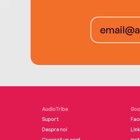
AudioTribe
Soc
Suport
Fac
Despre noi
Lin
Creează un cont
Ins