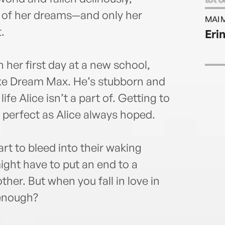
excu
oy of her dreams—and only her
MAI 
Engla
.
Eri
pentr
efort
 her first day at a new school,
like Dream Max. He’s stubborn and
fe Alice isn’t a part of. Getting to
s perfect as Alice always hoped.
rt to bleed into their waking
might have to put an end to a
her. But when you fall in love in
 enough?