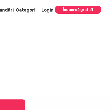
andări
Categorii
Login
Încearcă gratuit