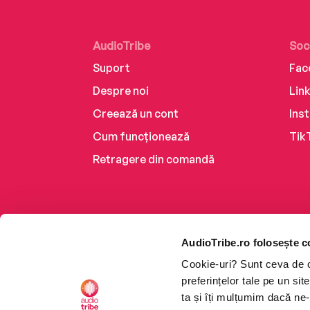
AudioTribe
Soc
Suport
Fac
Despre noi
Lin
Creează un cont
Ins
Cum funcționează
Tik
Retragere din comandă
AudioTribe.ro folosește c
Cookie-uri? Sunt ceva de ca
preferințelor tale pe un si
ta și îți mulțumim dacă ne-