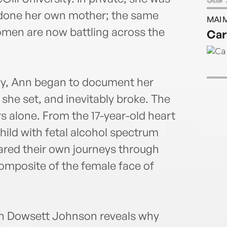
South
ndone her own mother; the same
MAI 
Queen
men are now battling across the
Car
y, Ann began to document her
 she set, and inevitably broke. The
rs alone. From the 17-year-old heart
hild with fetal alcohol spectrum
ared their own journeys through
composite of the female face of
Ann Dowsett Johnson reveals why