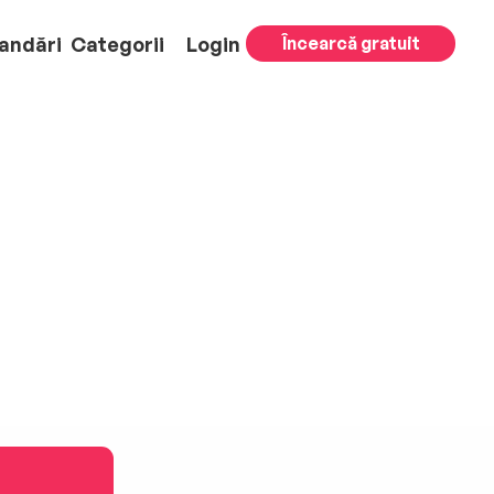
andări
Categorii
Login
Încearcă gratuit