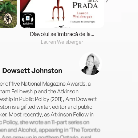
Diavolul se îmbracă de la...
Lauren Weisberger
Fre
 Dowsett Johnston
r of five National Magazine Awards, a
ham Fellowship and the Atkinson
wship in Public Policy (2011), Ann Dowsett
ton is a gifted writer, editor and public
er. Most recently, as Atkinson Fellow in
c Policy, she wrote an 11-part series on
n and Alcohol, appearing in ‘The Toronto
. Ann grew up in northern Ontario, rural