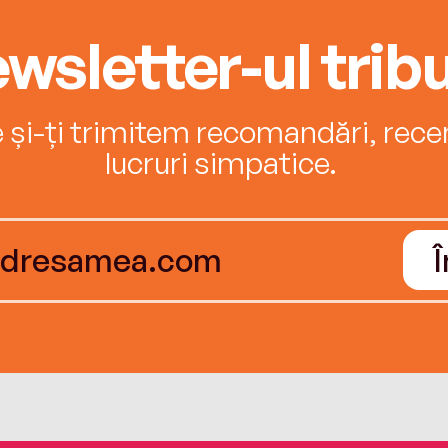
wsletter-ul tribu
e și-ți trimitem recomandări, recenz
lucruri simpatice.