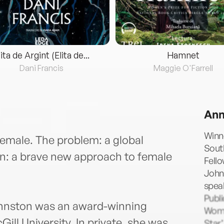
lita de Argint (Elita de...
Hamnet
Dani Francis
Maggie O'Farrell
Ann
Winne
 female. The problem: a global
Sout
on: a brave new approach to female
Fello
Johns
speak
Publi
ohnston was an award-winning
Wome
Gill University. In private, she was
Star’