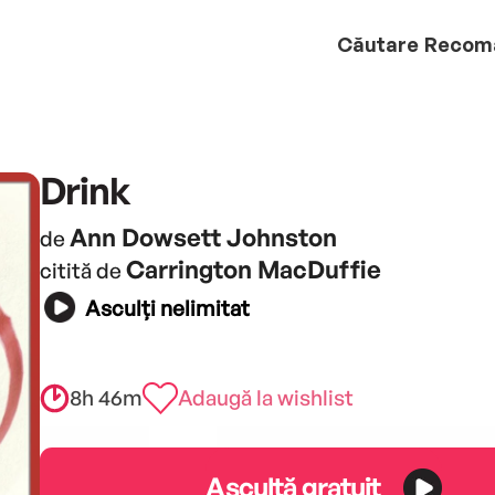
Căutare
Recom
Drink
Ann Dowsett Johnston
de
Carrington MacDuffie
citită de
Asculți nelimitat
8h 46m
Adaugă la wishlist
Ascultă gratuit