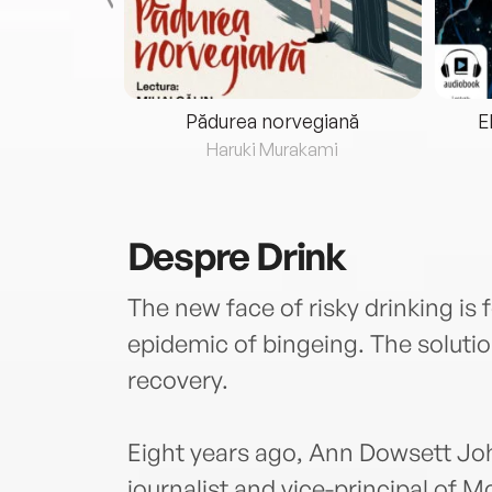
eria...
Pădurea norvegiană
E
ris
Haruki Murakami
Despre
Drink
The new face of risky drinking is
epidemic of bingeing. The soluti
recovery.
Eight years ago, Ann Dowsett J
journalist and vice-principal of Mc