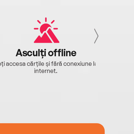
Asculți offline
Aj
ți accesa cărțile și fără conexiune la
Ascultă a
internet.