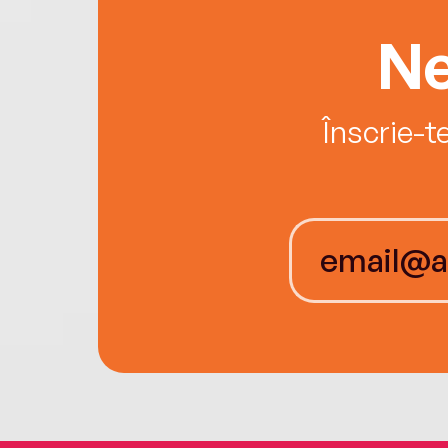
Ne
Înscrie-t