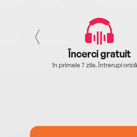
cu tine
Încerci gratuit
oriunde ești.
în primele 7 zile. Întrerupi oric