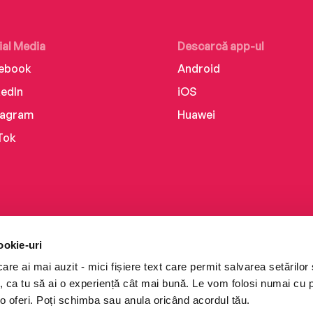
ial Media
Descarcă app-ul
ebook
Android
kedIn
iOS
tagram
Huawei
Tok
ookie-uri
re ai mai auzit - mici fișiere text care permit salvarea setărilor 
te, ca tu să ai o experiență cât mai bună. Le vom folosi numai cu
o oferi. Poți schimba sau anula oricând acordul tău.