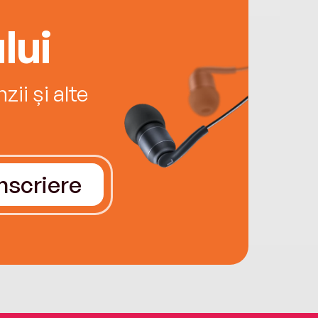
lui
ii și alte
Înscriere