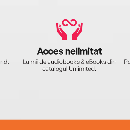
Acces nelimitat
ând.
La mii de audiobooks & eBooks din
Po
catalogul Unlimited.