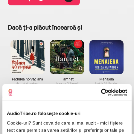
Dacă ți-a plăcut încearcă și
a...
Pădurea norvegiană
Hamnet
Menajera
I
Haruki Murakami
Maggie O'Farrell
Freida McFadden
AudioTribe.ro folosește cookie-uri
Cookie-uri? Sunt ceva de care ai mai auzit - mici fișiere
text care permit salvarea setărilor și preferințelor tale pe
Elita de Argint (Elita
Diavolul se îmbracă de
Migdală