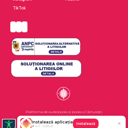
TikTok
Platforma de audiobooks și books a Cărturești.
Instalează aplicația
✕
Instalează
©2026 Nemo EPG SRL. Toate drepturile rezervate.
★ 4.7 · Gratuit