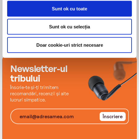
gestiona corect inovația, de a combina
creativitatea cu disciplina. Collins și Hansen
Sunt ok cu toate
ajung astfel să contrazică înțelepciunea
tradițională, formulând și explicând o serie de
Sunt ok cu selecția
concepte inedite: „liderii 10X“, „marșul de 20 de
mile“, „întâi gloanțe, apoi ghiulele“, „mai sus de
Doar cookie-uri strict necesare
linia morții“, „nu doar perspectiva, ci și detaliul“,
„rețeta «specific, metodic și consecvent»“,
„rezultatul șansei“ etc.
Newsletter-ul
Traducere de Eduard Mihail Mihalascu
Editura Curtea Veche
tribului
ISBN 978-606-44-2292-7
Înscrie-te și-ți trimitem
recomandări, recenzii și alte
lucruri simpatice.
Înscriere