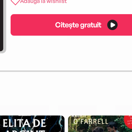
Adaugă la wishlist
Citește gratuit