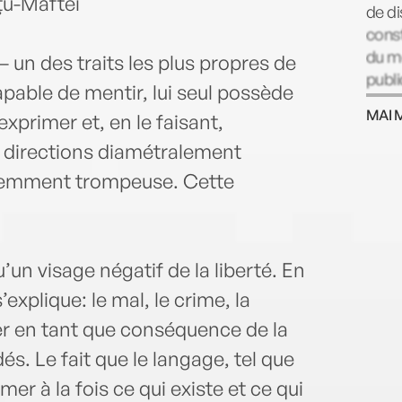
țu-Maftei
de di
const
du mo
 un des traits les plus propres de
publi
pable de mentir, lui seul possède
filoz
MAI 
exprimer et, en le faisant,
Copyr
 directions diamétralement
sciemment trompeuse. Cette
un visage négatif de la liberté. En
explique: le mal, le crime, la
ter en tant que conséquence de la
s. Le fait que le langage, tel que
er à la fois ce qui existe et ce qui