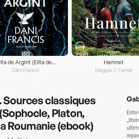
lita de Argint (Elita de...
Hamnet
Dani Francis
Maggie O'Farrell
 Sources classiques
Gab
 (Sophocle, Platon,
Este 
„lite
 la Roumanie (ebook)
ultim
reper