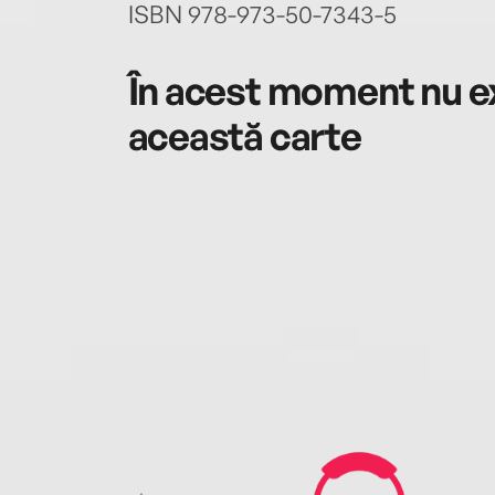
ISBN 978-973-50-7343-5
În acest moment nu ex
această carte