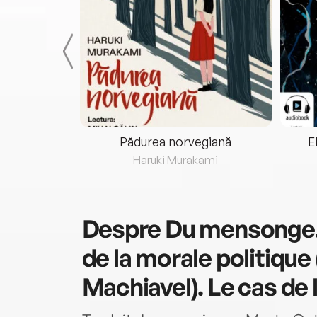
eria...
Pădurea norvegiană
E
ris
Haruki Murakami
Despre
Du mensonge.
de la morale politique
Machiavel). Le cas de