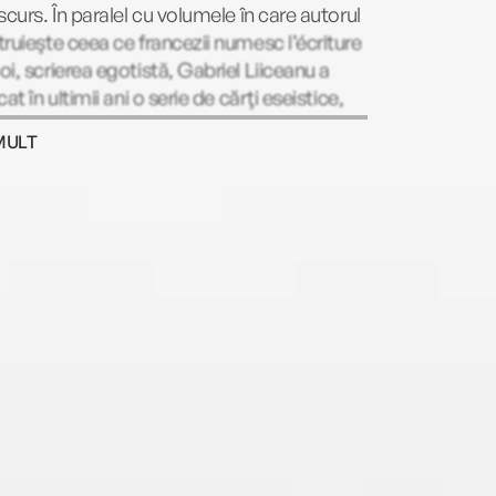
scurs. În paralel cu volumele în care autorul
ruieşte ceea ce francezii numesc l’écriture
i, scrierea egotistă, Gabriel Liiceanu a
cat în ultimii ani o serie de cărţi eseistice,
ofice şi de implicare în „viaţa cetăţii“
MULT
ight foto: Matei Buta