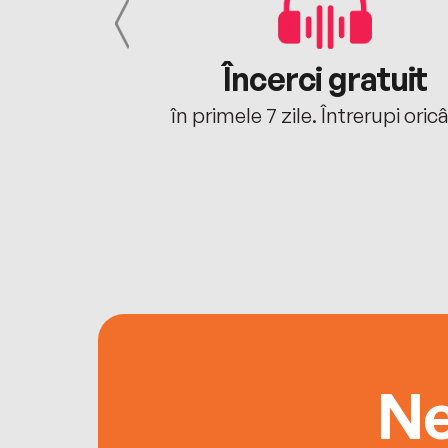
cu tine
Încerci gratuit
oriunde ești.
în primele 7 zile. Întrerupi oric
Ne