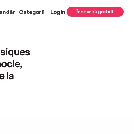
andări
Categorii
Login
Încearcă gratuit
ssiques
hocle,
e la