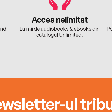
Acces nelimitat
ând.
La mii de audiobooks & eBooks din
Po
catalogul Unlimited.
wsletter-ul tribu