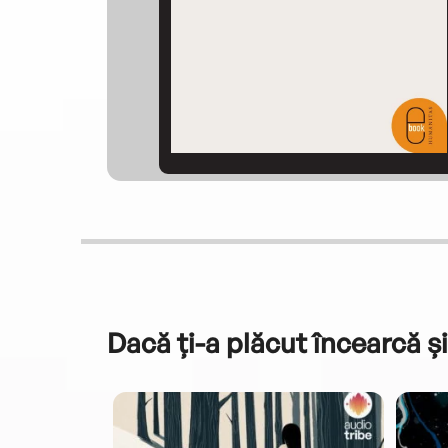
Dacă ți-a plăcut încearcă și