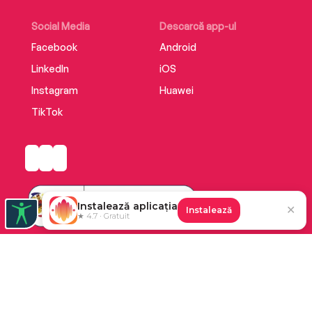
Social Media
Descarcă app-ul
Facebook
Android
LinkedIn
iOS
Instagram
Huawei
TikTok
Instalează aplicația
✕
Instalează
★ 4.7 · Gratuit