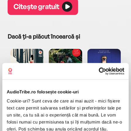
Citește gratuit
Dacă ți-a plăcut încearcă și
a...
Pădurea norvegiană
Hamnet
Menajera
I
AudioTribe.ro folosește cookie-uri
Haruki Murakami
Maggie O'Farrell
Freida McFadden
Cookie-uri? Sunt ceva de care ai mai auzit - mici fișiere
text care permit salvarea setărilor și preferințelor tale pe
un site, ca tu să ai o experiență cât mai bună. Le vom
folosi numai cu permisiunea ta și îți mulțumim dacă ne-o
oferi. Poți schimba sau anula oricând acordul tău.