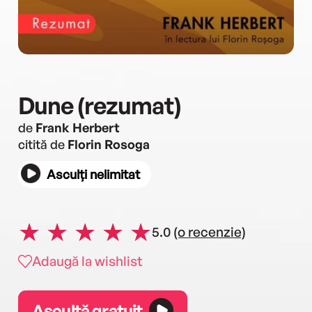
Dune (rezumat)
de
Frank Herbert
citită de
Florin Rosoga
Asculți nelimitat
5.0
(o recenzie)
Adaugă la wishlist
Ascultă gratuit