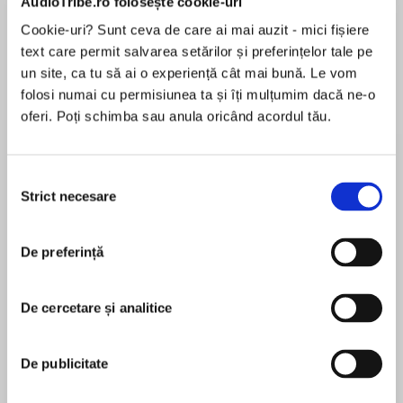
AudioTribe.ro folosește cookie-uri
Elita de Argint (Elita
Diavolul se îmbracă de
Migdală
de...
la...
Dani Francis
Lauren Weisberger
Sohn Won-pyung
Cookie-uri? Sunt ceva de care ai mai auzit - mici fișiere
text care permit salvarea setărilor și preferințelor tale pe
un site, ca tu să ai o experiență cât mai bună. Le vom
folosi numai cu permisiunea ta și îți mulțumim dacă ne-o
oferi. Poți schimba sau anula oricând acordul tău.
Despre
carte
Frank Herbert ridică o poveste de aventură și
politică interstelară la nivelul unei parabole
Selecția
despre putere, ecologie și destin. Lumea pe
Strict necesare
consimțământului
care o imaginează - planeta deșertică Arrakis -
nu este doar decorul unei epopei, ci o oglindă a
De preferință
MAI MULT
civilizației umane, cu obsesiile, iluziile și
În acest moment nu există recenzii
fragilitățile ei. În centrul acestei lumi stă Paul
pentru această carte
Atreides, moștenitorul unei familii nobile trimise
De cercetare și analitice
să guverneze Arrakis, singura sursă din univers a
mirodeniei melanj, o substanță care extinde
De publicitate
conștiința și face posibilă călătoria spațială.
Frank Herbert
Herbert construiește romanul ca o arhitectură