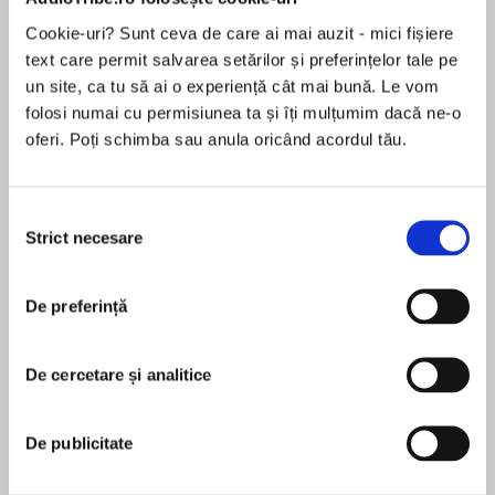
de...
la...
Dani Francis
Lauren Weisberger
Sohn Won-pyung
Cookie-uri? Sunt ceva de care ai mai auzit - mici fișiere
text care permit salvarea setărilor și preferințelor tale pe
un site, ca tu să ai o experiență cât mai bună. Le vom
folosi numai cu permisiunea ta și îți mulțumim dacă ne-o
Despre
carte
oferi. Poți schimba sau anula oricând acordul tău.
An early chapter book, based on the iconic
board game Dungeons & Dragons and featuring
Selecția
characters from the hit middle grade series
Strict necesare
consimțământului
Dungeon Academy!
MAI MULT
Being a human at the prestigious Dungeon
De preferință
În acest moment nu există recenzii
Academy is strictly forbidden. That’s why Zelli
pentru această carte
Stormclash must keep her identity a secret!
De cercetare și analitice
Diane Walker
Disguised as a minotaur, Zelli does her work,
tries her best to blend in with her monstrous
De publicitate
Diane Walker(akaMadeleine Roux)is a New York
surroundings all the while keeping to herself.
Times bestselling author for children, young
Unless it involves bullies. Zelli hates bullies and