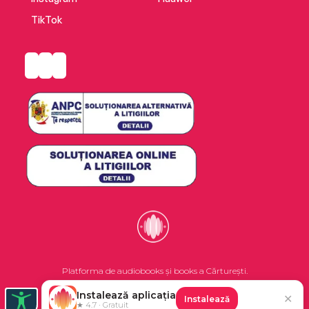
TikTok
Platforma de audiobooks și books a Cărturești.
Instalează aplicația
✕
Instalează
©2026 Nemo EPG SRL. Toate drepturile rezervate.
★ 4.7 · Gratuit