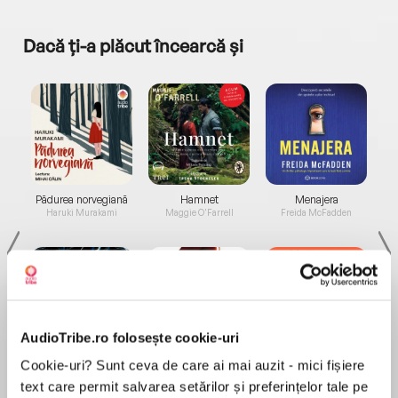
Dacă ți-a plăcut încearcă și
a...
Pădurea norvegiană
Hamnet
Menajera
I
Haruki Murakami
Maggie O'Farrell
Freida McFadden
AudioTribe.ro folosește cookie-uri
Elita de Argint (Elita
Diavolul se îmbracă de
Migdală
Cookie-uri? Sunt ceva de care ai mai auzit - mici fișiere
de...
la...
Dani Francis
Lauren Weisberger
Sohn Won-pyung
text care permit salvarea setărilor și preferințelor tale pe