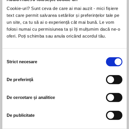
de...
la...
Dani Francis
Lauren Weisberger
Sohn Won-pyung
Cookie-uri? Sunt ceva de care ai mai auzit - mici fișiere
text care permit salvarea setărilor și preferințelor tale pe
un site, ca tu să ai o experiență cât mai bună. Le vom
folosi numai cu permisiunea ta și îți mulțumim dacă ne-o
Despre
carte
oferi. Poți schimba sau anula oricând acordul tău.
The perfect German course for travel in
Germany. It is designed to help you ask for the
Selecția
things you’re most likely to need when visiting
Strict necesare
consimțământului
Germany and to give you the skills to cope with
situations you might find yourself in.
MAI MULT
De preferință
În acest moment nu există recenzii
The accompanying free booklet is also available
pentru această carte
to download at:
De cercetare și analitice
collinsdictionary.com/resources.
Collins Dictionaries
It is different from other courses in that you also
De publicitate
learn to understand the likely replies to your
questions. You will hear key words and phrases