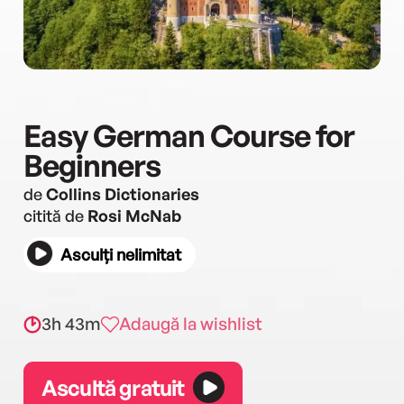
Easy German Course for
Beginners
de
Collins Dictionaries
citită de
Rosi McNab
Asculți nelimitat
3h 43m
Adaugă la wishlist
Ascultă gratuit