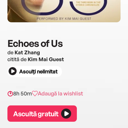
Echoes of Us
de
Kat Zhang
citită de
Kim Mai Guest
Asculți nelimitat
8h 50m
Adaugă la wishlist
Ascultă gratuit