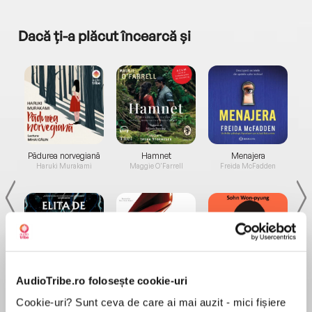
Dacă ți-a plăcut încearcă și
a...
Pădurea norvegiană
Hamnet
Menajera
I
Haruki Murakami
Maggie O'Farrell
Freida McFadden
AudioTribe.ro folosește cookie-uri
Elita de Argint (Elita
Diavolul se îmbracă de
Migdală
de...
la...
Dani Francis
Lauren Weisberger
Sohn Won-pyung
Cookie-uri? Sunt ceva de care ai mai auzit - mici fișiere