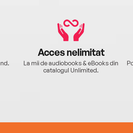
Acces nelimitat
ând.
La mii de audiobooks & eBooks din
Po
catalogul Unlimited.