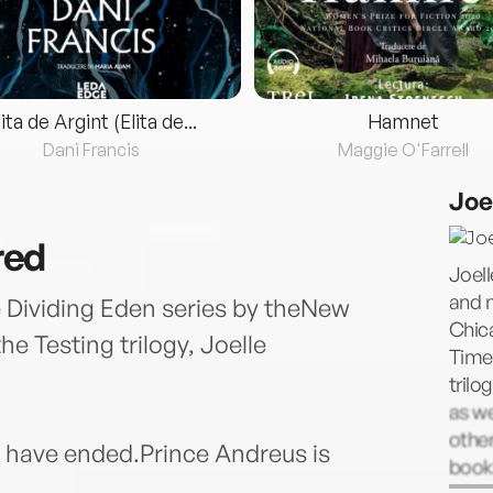
lita de Argint (Elita de...
Hamnet
Dani Francis
Maggie O'Farrell
Joe
red
Joel
and 
e Dividing Eden series by theNew
Chica
he Testing trilogy, Joelle
Time
trilo
as we
other
n have ended.Prince Andreus is
books
.