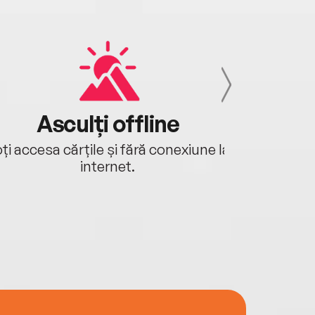
Asculți offline
Aj
ți accesa cărțile și fără conexiune la
Ascultă a
internet.