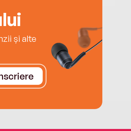
lui
ii și alte
Înscriere