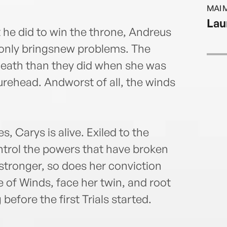
YALSA
MAI 
Young
Lau
acros
 he did to win the throne, Andreus
area
gonly bringsnew problems. The
son.
death than they did when she was
gurehead. Andworst of all, the winds
, Carys is alive. Exiled to the
ntrol the powers that have broken
stronger, so does her conviction
e of Winds, face her twin, and root
before the first Trials started.