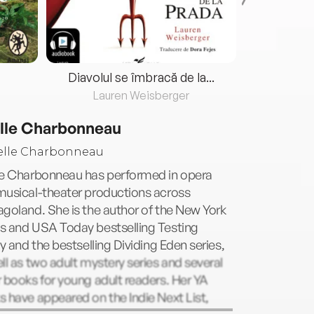
Diavolul se îmbracă de la...
Lauren Weisberger
Fre
lle Charbonneau
le Charbonneau has performed in opera
musical-theater productions across
goland. She is the author of the New York
s and USA Today bestselling Testing
gy and the bestselling Dividing Eden series,
ll as two adult mystery series and several
 books for young adult readers. Her YA
 have appeared on the Indie Next List,