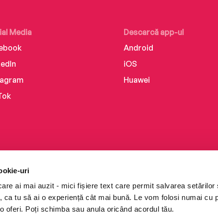
ial Media
Descarcă app-ul
ebook
Android
kedIn
iOS
tagram
Huawei
Tok
ookie-uri
re ai mai auzit - mici fișiere text care permit salvarea setărilor 
te, ca tu să ai o experiență cât mai bună. Le vom folosi numai cu
o oferi. Poți schimba sau anula oricând acordul tău.