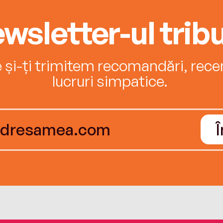
wsletter-ul tribu
e și-ți trimitem recomandări, recenz
lucruri simpatice.