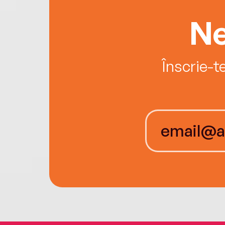
Ne
Înscrie-t