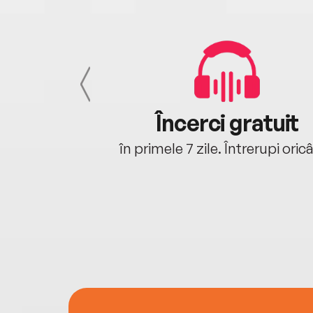
cu tine
Încerci gratuit
oriunde ești.
în primele 7 zile. Întrerupi oric