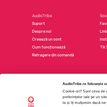
AudioTribe
Soc
Suport
Fac
Despre noi
Lin
Creează un cont
Ins
Cum funcționează
Tik
Retragere din comandă
AudioTribe.ro folosește c
Cookie-uri? Sunt ceva de ca
preferințelor tale pe un si
ta și îți mulțumim dacă ne-