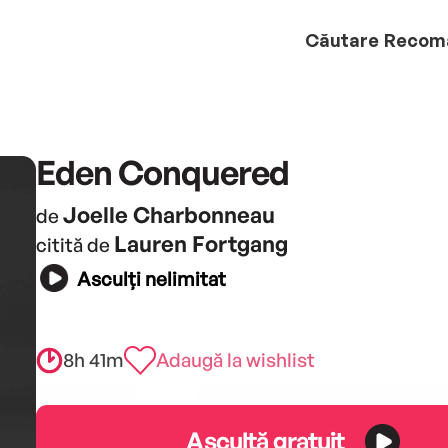
Căutare
Recom
Eden Conquered
Joelle Charbonneau
de
Lauren Fortgang
citită de
Asculți nelimitat
8h 41m
Adaugă la wishlist
Ascultă gratuit