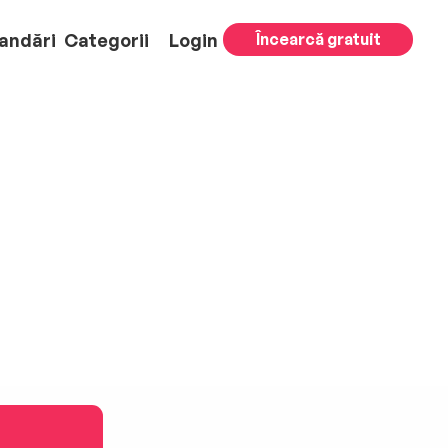
andări
Categorii
Login
Încearcă gratuit