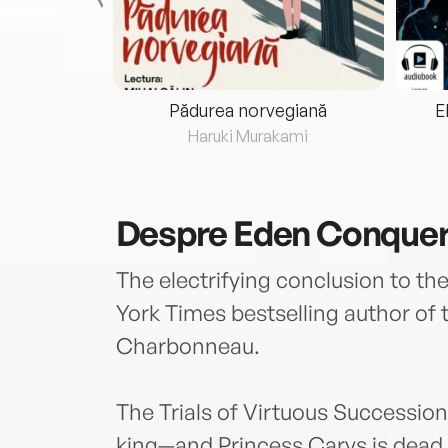
eria...
Pădurea norvegiană
E
ris
Haruki Murakami
Despre
Eden Conque
The electrifying conclusion to th
York Times bestselling author of t
Charbonneau.
The Trials of Virtuous Successio
king—and Princess Carys is dead