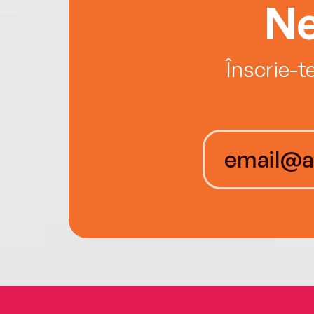
Ne
Înscrie-t