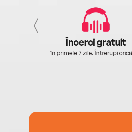
cu tine
Încerci gratuit
oriunde ești.
în primele 7 zile. Întrerupi oric