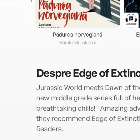
eria...
Pădurea norvegiană
E
ris
Haruki Murakami
Despre
Edge of Extinc
Jurassic World meets Dawn of the 
new middle grade series full of 
breathtaking chills! "Amazing adv
they recommend Edge of Extincti
Readers.