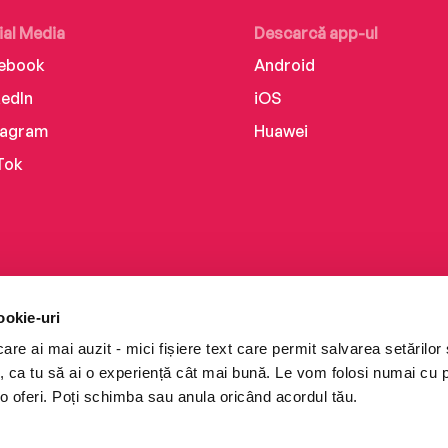
ial Media
Descarcă app-ul
ebook
Android
kedIn
iOS
tagram
Huawei
Tok
ookie-uri
re ai mai auzit - mici fișiere text care permit salvarea setărilor 
te, ca tu să ai o experiență cât mai bună. Le vom folosi numai cu
o oferi. Poți schimba sau anula oricând acordul tău.