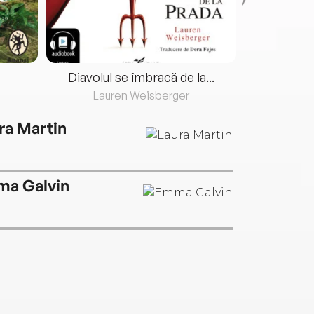
Diavolul se îmbracă de la...
Lauren Weisberger
Fre
ra Martin
a Galvin