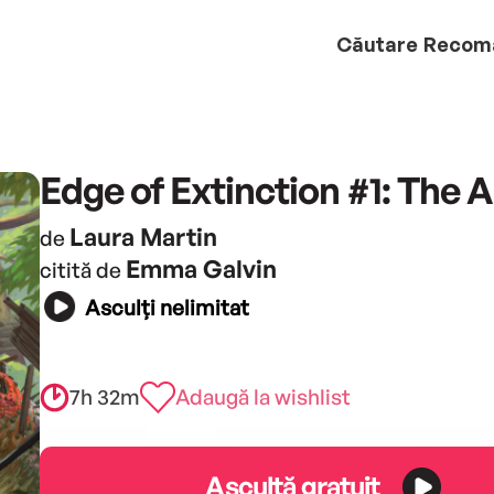
Căutare
Recom
Edge of Extinction #1: The A
Laura Martin
de
Emma Galvin
citită de
Asculți nelimitat
7h 32m
Adaugă la wishlist
Ascultă gratuit