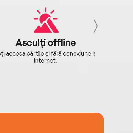
Asculți offline
Aj
ți accesa cărțile și fără conexiune la
Ascultă a
internet.