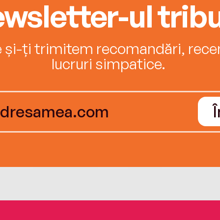
wsletter-ul tribu
e și-ți trimitem recomandări, recenz
lucruri simpatice.