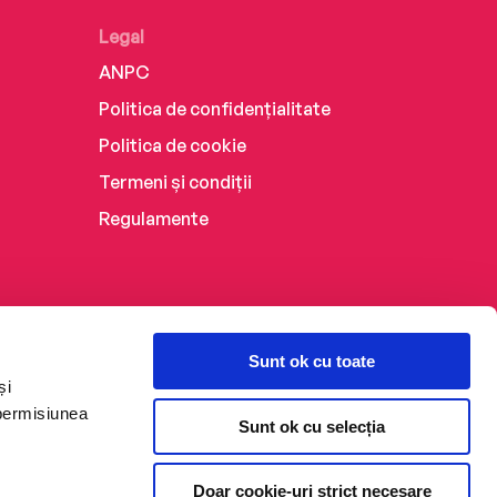
Legal
ANPC
Politica de confidențialitate
Politica de cookie
Termeni și condiții
Regulamente
Sunt ok cu toate
și
 permisiunea
Sunt ok cu selecția
Doar cookie-uri strict necesare