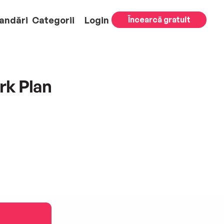
andări
Categorii
Login
Încearcă gratuit
rk Plan