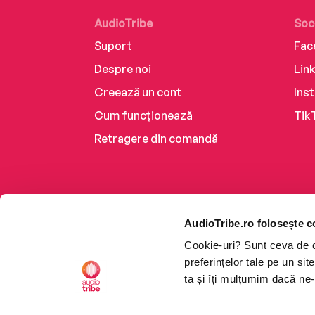
AudioTribe
Soc
Suport
Fac
Despre noi
Lin
Creează un cont
Ins
Cum funcționează
Tik
Retragere din comandă
AudioTribe.ro folosește c
Cookie-uri? Sunt ceva de ca
preferințelor tale pe un si
ta și îți mulțumim dacă ne-