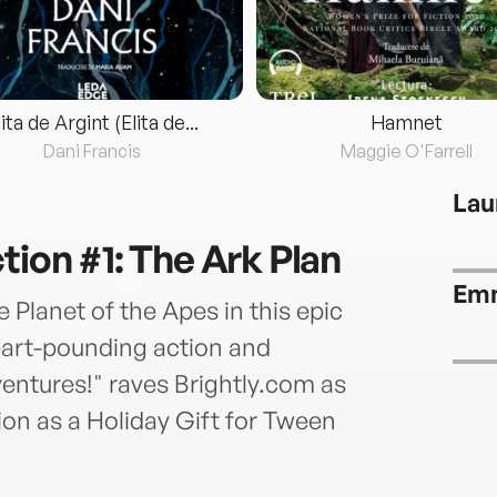
lita de Argint (Elita de...
Hamnet
Dani Francis
Maggie O'Farrell
Lau
tion #1: The Ark Plan
Emm
Planet of the Apes in this epic
heart-pounding action and
entures!" raves Brightly.com as
on as a Holiday Gift for Tween