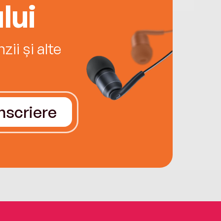
lui
ii și alte
Înscriere