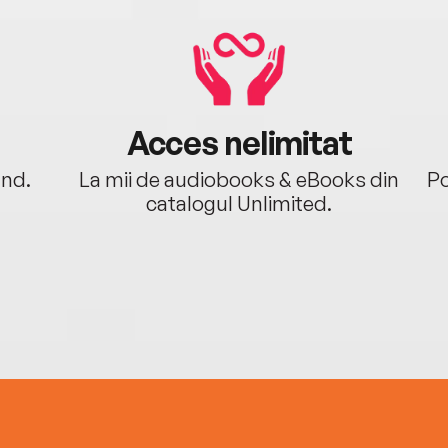
Acces nelimitat
ând.
La mii de audiobooks & eBooks din
Po
catalogul Unlimited.