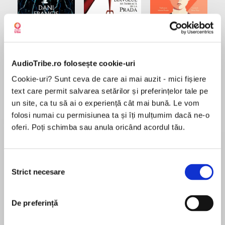
Elita de Argint (Elita
Diavolul se îmbracă de
Migdală
de...
la...
Dani Francis
Lauren Weisberger
Sohn Won-pyung
AudioTribe.ro folosește cookie-uri
Cookie-uri? Sunt ceva de care ai mai auzit - mici fișiere
text care permit salvarea setărilor și preferințelor tale pe
Despre
carte
un site, ca tu să ai o experiență cât mai bună. Le vom
folosi numai cu permisiunea ta și îți mulțumim dacă ne-o
La 4 iulie 1918, un ofițer a preluat comanda
oferi. Poți schimba sau anula oricând acordul tău.
detașamentului care păzea Casa Ipatiev, din
orașul Ekaterinburg. Se numea Iakov Iurovski, iar
prizonierii săi erau membrii familiei imperiale:
Selecția
fostul țar Nicolae, soția sa Alexandra și copiii lor,
Strict necesare
consimțământului
MAI MULT
Olga, Tatiana, Maria, Anastasia și Alexei.
Recenzii
Conform ordinelor directe de la Moscova, 14 zile
mai târziu, aceștia s-au prăbușit sub o ploaie de
De preferință
gloanțe într-o cameră de la subsol.
O lectură plina de izvoare istorice. Perfectă!