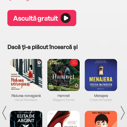
Ascultă gratuit
Dacă ți-a plăcut încearcă și
a...
Pădurea norvegiană
Hamnet
Menajera
I
Haruki Murakami
Maggie O'Farrell
Freida McFadden