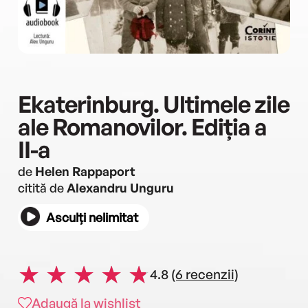
Ekaterinburg. Ultimele zile
ale Romanovilor. Ediția a
II-a
de
Helen Rappaport
citită de
Alexandru Unguru
Asculți nelimitat
4.8
(6 recenzii)
Adaugă la wishlist