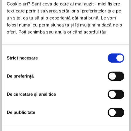
Cookie-uri? Sunt ceva de care ai mai auzit - mici fișiere
text care permit salvarea setărilor și preferințelor tale pe
un site, ca tu să ai o experiență cât mai bună. Le vom
Despre
carte
folosi numai cu permisiunea ta și îți mulțumim dacă ne-o
oferi. Poți schimba sau anula oricând acordul tău.
La inspiradora novela que ha transformado la
vida de miles de lectores en Japón y en todo el
mundo.
Selecția
Strict necesare
consimțământului
¿Qué harías si tuvieras la oportunidad de
MAI MULT
cambiar tu suerte?
De preferință
În acest moment nu există recenzii
pentru această carte
Shuich iestá convencido de que es el hombre
más desafortunado de todo Japón: lleva años
De cercetare și analitice
Yasushi Kitagawa
sin un trabajo fijo y el dinero apenas le alcanza,
su matrimonio pasa por un mal momento y su
Yasushi Kitagawa was born in Tokyo and raised in
De publicitate
hija adolescente se niega a volver a la escuela.
Saijo City in Ehime Prefecture. He graduated from
Un nuevo trabajo como vendedor de seguros
Tokyo Gakugei University and in 1998 founded a
parece promisorio y lo anima a planear unas