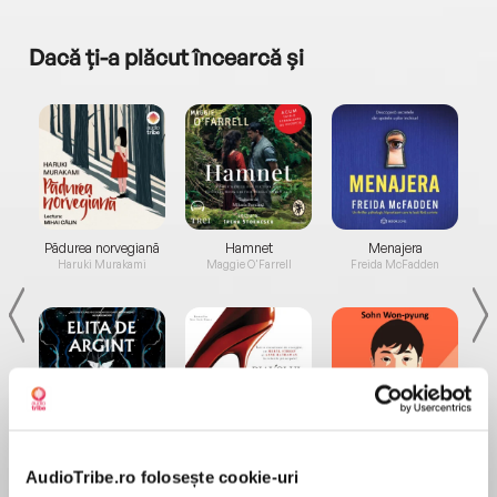
Dacă ți-a plăcut încearcă și
a...
Pădurea norvegiană
Hamnet
Menajera
I
Haruki Murakami
Maggie O'Farrell
Freida McFadden
Elita de Argint (Elita
Diavolul se îmbracă de
Migdală
de...
la...
Dani Francis
Lauren Weisberger
Sohn Won-pyung
AudioTribe.ro folosește cookie-uri