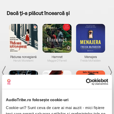
Dacă ți-a plăcut încearcă și
a...
Pădurea norvegiană
Hamnet
Menajera
I
Haruki Murakami
Maggie O'Farrell
Freida McFadden
AudioTribe.ro folosește cookie-uri
Elita de Argint (Elita
Diavolul se îmbracă de
Migdală
de...
la...
Cookie-uri? Sunt ceva de care ai mai auzit - mici fișiere
Dani Francis
Lauren Weisberger
Sohn Won-pyung
text care permit salvarea setărilor și preferințelor tale pe