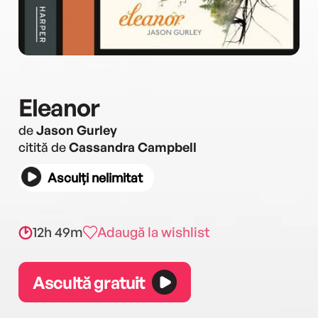
Eleanor
de
Jason Gurley
citită de
Cassandra Campbell
Asculți nelimitat
12h 49m
Adaugă la wishlist
Ascultă gratuit