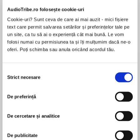
AudioTribe.ro folosește cookie-uri
Cookie-uri? Sunt ceva de care ai mai auzit - mici fișiere
text care permit salvarea setărilor și preferințelor tale pe
Elita de Argint (Elita
Diavolul se îmbracă de
Migdală
un site, ca tu să ai o experiență cât mai bună. Le vom
de...
la...
Dani Francis
Lauren Weisberger
Sohn Won-pyung
folosi numai cu permisiunea ta și îți mulțumim dacă ne-o
oferi. Poți schimba sau anula oricând acordul tău.
Despre
carte
Selecția
Strict necesare
consimțământului
În timp ce declarăm numeroase motivații nobile
pentru comportamentul nostru – altruism,
loialitate, compasiune – alte motivații mai puțin
De preferință
nobile se ascund, de obicei, în fundal — și ne
este greu să le examinăm direct, pentru că nu
De cercetare și analitice
MAI MULT
ne place să vorbim și nici măcar să ne gândim la
În acest moment nu există recenzii
cât suntem de egoiști. Cu cât știm mai puțin
pentru această carte
despre toate motivațiile care ne determină
De publicitate