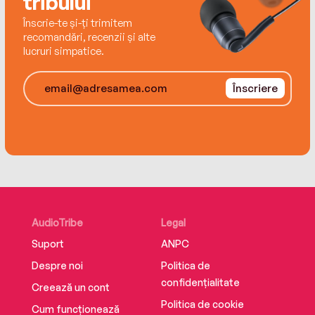
tribului
Înscrie-te și-ți trimitem
recomandări, recenzii și alte
lucruri simpatice.
Înscriere
AudioTribe
Legal
Suport
ANPC
Despre noi
Politica de
confidențialitate
Creează un cont
Politica de cookie
Cum funcționează