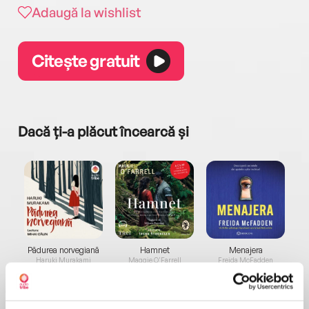
Adaugă la wishlist
Citește gratuit
Dacă ți-a plăcut încearcă și
a...
Pădurea norvegiană
Hamnet
Menajera
I
Haruki Murakami
Maggie O'Farrell
Freida McFadden