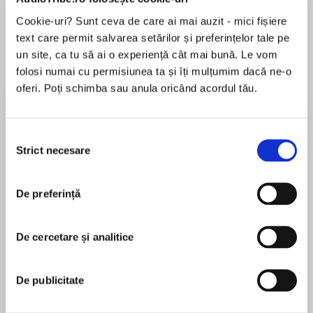
de...
la...
Dani Francis
Lauren Weisberger
Sohn Won-pyung
Cookie-uri? Sunt ceva de care ai mai auzit - mici fișiere
text care permit salvarea setărilor și preferințelor tale pe
un site, ca tu să ai o experiență cât mai bună. Le vom
folosi numai cu permisiunea ta și îți mulțumim dacă ne-o
Despre
carte
oferi. Poți schimba sau anula oricând acordul tău.
She lives for passion.
Selecția
Bold, impulsive, and a magnet for trouble,
Strict necesare
consimțământului
Juliana Fiori is no simpering English miss. She
refuses to play by society's rules: she speaks
MAI MULT
her mind, cares nothing for the approval of the
De preferință
În acest moment nu există recenzii
ton, and can throw a punch with remarkable
pentru această carte
accuracy. Her scandalous nature makes her a
De cercetare și analitice
favorite subject of London's most practiced
Sarah MacLean
gossips . . . and precisely the kind of woman The
Duke of Leighton wants far far away from him.
De publicitate
A life-long romance reader, Sarah MacLean wrote
her first romance novel on a dare, and never
He swears by reputation.