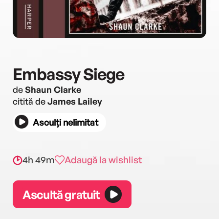
Embassy Siege
de
Shaun Clarke
citită de
James Lailey
Asculți nelimitat
4h 49m
Adaugă la wishlist
Ascultă gratuit