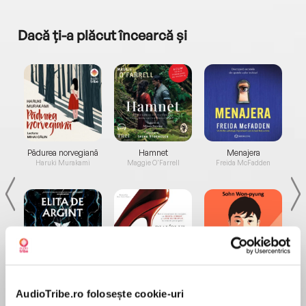
Dacă ți-a plăcut încearcă și
a...
Pădurea norvegiană
Hamnet
Menajera
I
Haruki Murakami
Maggie O'Farrell
Freida McFadden
Elita de Argint (Elita
Diavolul se îmbracă de
Migdală
de...
la...
Dani Francis
Lauren Weisberger
Sohn Won-pyung
AudioTribe.ro folosește cookie-uri