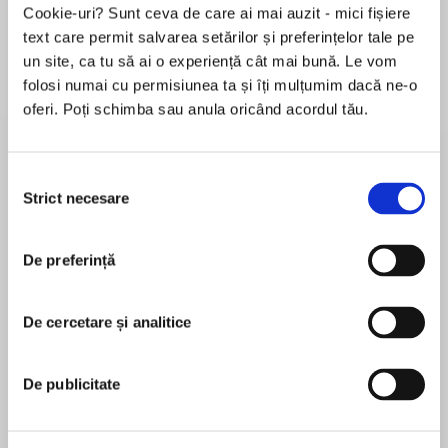
Cookie-uri? Sunt ceva de care ai mai auzit - mici fișiere
text care permit salvarea setărilor și preferințelor tale pe
un site, ca tu să ai o experiență cât mai bună. Le vom
Despre
carte
folosi numai cu permisiunea ta și îți mulțumim dacă ne-o
oferi. Poți schimba sau anula oricând acordul tău.
Ultimate soldier. Ultimate mission. But can the
SAS assault team rescue the hostages from the
terrorist-held Iranian embassy?
Selecția
Strict necesare
consimțământului
30 April 1980: six well-armed terrorists seize the
MAI MULT
Iranian Embassy in London. Nineteen Iranian
De preferință
În acest moment nu există recenzii
nationals and four British citizens are captured.
pentru această carte
Subsequent negotiations see some hostages
De cercetare și analitice
Shaun Clarke
released, but when, on the fifth day of the
siege, one of the hostages is shot dead, his
‘Shaun Clarke’ is the pen name of a British author
De publicitate
body dumped outside, the time for negotiation
who emigrated to Australia aged 19, serving for 6
is over. It is time to end the siege, and the only
years in the Royal Australian Air Force. Returning
men with enough skill and daring for this