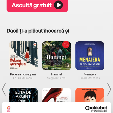
Ascultă gratuit
Dacă ți-a plăcut încearcă și
a...
Pădurea norvegiană
Hamnet
Menajera
I
Haruki Murakami
Maggie O'Farrell
Freida McFadden