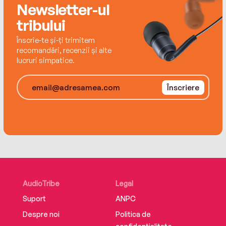
Newsletter-ul
tribului
Înscrie-te și-ți trimitem
recomandări, recenzii și alte
lucruri simpatice.
Înscriere
AudioTribe
Legal
Suport
ANPC
Despre noi
Politica de