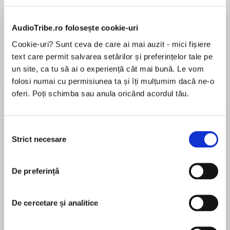
Elita de Argint (Elita
Diavolul se îmbracă de
Migdală
de...
la...
Dani Francis
Lauren Weisberger
Sohn Won-pyung
AudioTribe.ro folosește cookie-uri
Cookie-uri? Sunt ceva de care ai mai auzit - mici fișiere
text care permit salvarea setărilor și preferințelor tale pe
un site, ca tu să ai o experiență cât mai bună. Le vom
Despre
carte
folosi numai cu permisiunea ta și îți mulțumim dacă ne-o
oferi. Poți schimba sau anula oricând acordul tău.
Emily is . . .
1. A mad scientist
Selecția
Strict necesare
consimțământului
2. A cat lover
MAI MULT
În acest moment nu există recenzii
De preferință
3. A mural painter
pentru această carte
4. A golem builder
De cercetare și analitice
Rob Reger
5. A virtuo-spastic guitarist
Rob Reger has grown Emily the Strange from an