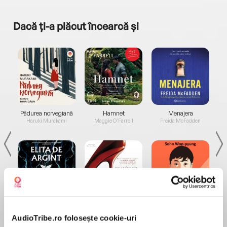
Dacă ți-a plăcut încearcă și
a...
Pădurea norvegiană
Hamnet
Menajera
I
Haruki Murakami
Maggie O'Farrell
Freida McFadden
Elita de Argint (Elita
Diavolul se îmbracă de
Migdală
de...
la...
Dani Francis
Lauren Weisberger
Sohn Won-pyung
AudioTribe.ro folosește cookie-uri