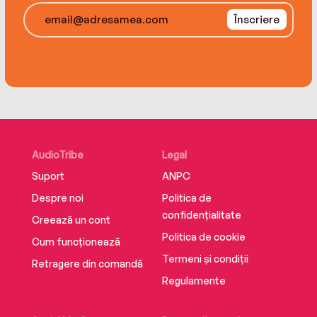
Sophisticated yet accessible, lighthearted but
Înscriere
not insubstantial, EMMA’S TABLE is a highly
entertaining and surprisingly affecting tale of
second chances.
AudioTribe
Legal
Suport
ANPC
Despre noi
Politica de
confidențialitate
Creează un cont
Politica de cookie
Cum funcționează
Termeni și condiții
Retragere din comandă
Regulamente