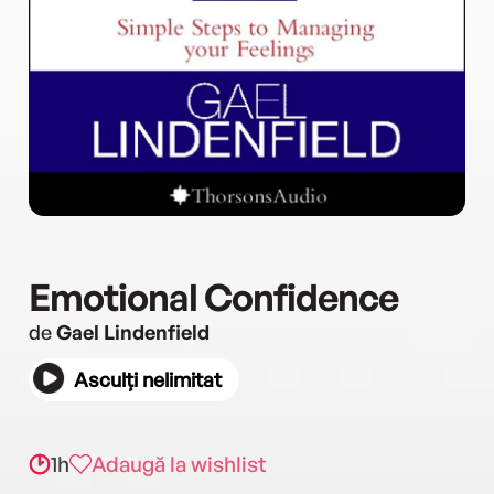
Emotional Confidence
de
Gael Lindenfield
Asculți nelimitat
1h
Adaugă la wishlist