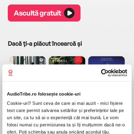
Ascultă gratuit
Dacă ți-a plăcut încearcă și
AudioTribe.ro folosește cookie-uri
a...
Pădurea norvegiană
Hamnet
Menajera
I
Haruki Murakami
Maggie O'Farrell
Freida McFadden
Cookie-uri? Sunt ceva de care ai mai auzit - mici fișiere
text care permit salvarea setărilor și preferințelor tale pe
un site, ca tu să ai o experiență cât mai bună. Le vom
folosi numai cu permisiunea ta și îți mulțumim dacă ne-o
oferi. Poți schimba sau anula oricând acordul tău.