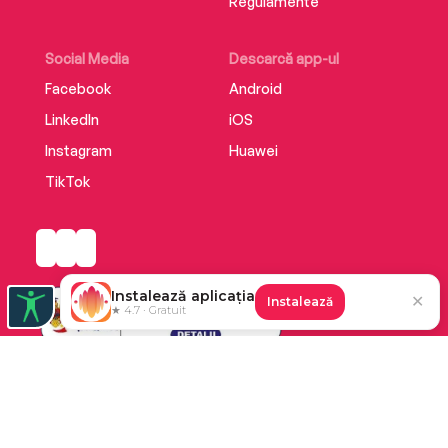
Regulamente
Social Media
Descarcă app-ul
Facebook
Android
LinkedIn
iOS
Instagram
Huawei
TikTok
Instalează aplicația
✕
Instalează
★ 4.7 · Gratuit