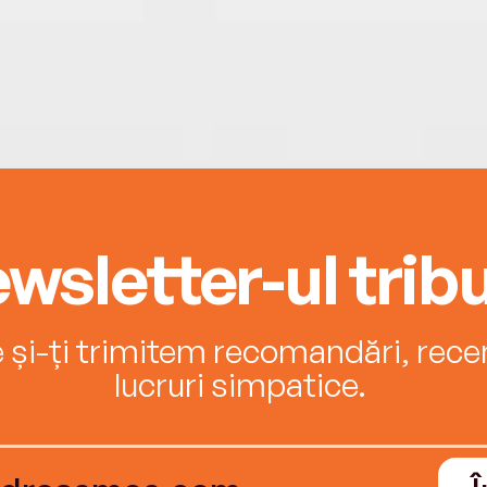
viito
dintr
inves
echip
integ
comun
doreș
un e-
wsletter-ul tribu
e și-ți trimitem recomandări, recenz
lucruri simpatice.