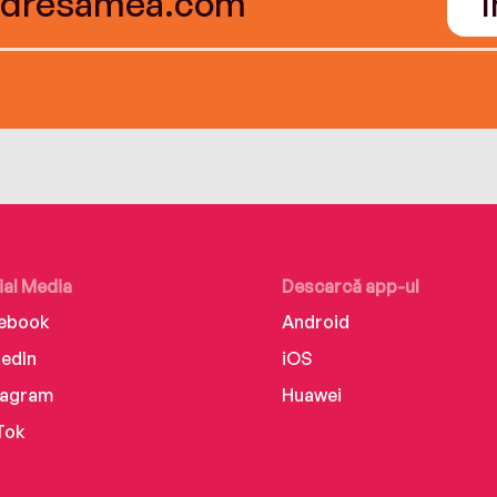
ial Media
Descarcă app-ul
ebook
Android
kedIn
iOS
tagram
Huawei
Tok