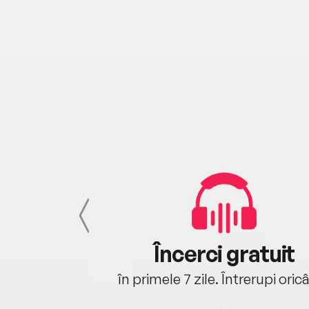
cu tine
Încerci gratuit
oriunde ești.
în primele 7 zile. Întrerupi oric