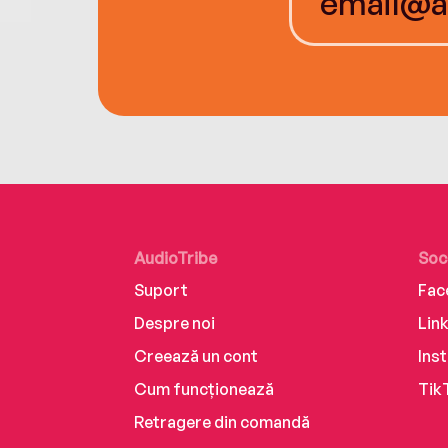
AudioTribe
Soc
Suport
Fac
Despre noi
Lin
Creează un cont
Ins
Cum funcționează
Tik
Retragere din comandă