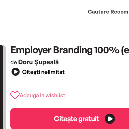
Căutare
Recom
Employer Branding 100% (
Doru Șupeală
de
Citești nelimitat
Adaugă la wishlist
Citește gratuit