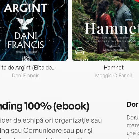
lita de Argint (Elita de...
Hamnet
Dani Francis
Maggie O'Farrell
nding 100% (ebook)
Dor
Doru
ider de echipă ori organizație sau
mana
ing sau Comunicare sau pur și
unei 