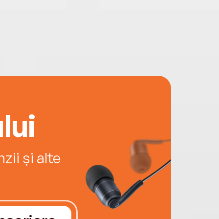
rul profesional al celor mai mulți și norocoși
e noi va fi bogat și fericit dacă ne vom
ti energia și entuziasmul în proiecte și
e preocupate de creativitate, libertate,
ritate, învățare continuă, colaborare,
icare cinstită și inovație. Orice cititor care
te să intre în dialog cu autorul îi poate scrie
mail la adresa
doru@dorusupeala.ro
.
lui
ii și alte