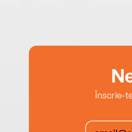
Ne
Înscrie-t