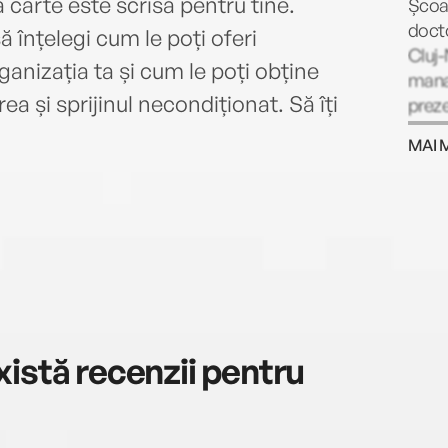
ă carte este scrisă pentru tine.
Școa
docto
ă înțelegi cum le poți oferi
Cluj
ganizația ta și cum le poți obține
manag
ea și sprijinul necondiționat. Să îți
prez
acad
MAI 
clima
organ
MBA „
Busin
și ma
Bolya
Facul
Franc
Brașo
istă recenzii pentru
comu
compa
Selgr