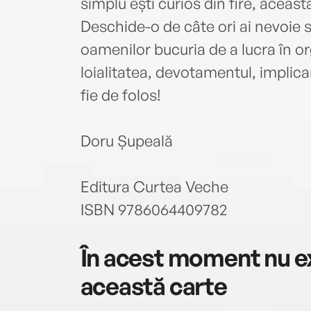
simplu ești curios din fire, aceast
Deschide-o de câte ori ai nevoie s
oamenilor bucuria de a lucra în or
loialitatea, devotamentul, implicar
fie de folos!
Doru Șupeală
Editura Curtea Veche
ISBN 9786064409782
În acest moment nu ex
această carte