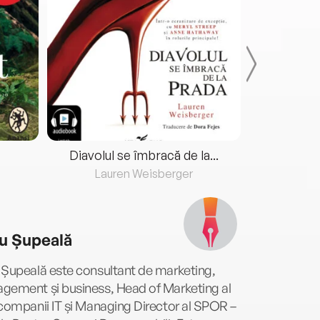
Diavolul se îmbracă de la...
Lauren Weisberger
Fre
u Șupeală
 Șupeală este consultant de marketing,
gement și business, Head of Marketing al
companii IT și Managing Director al SPOR –