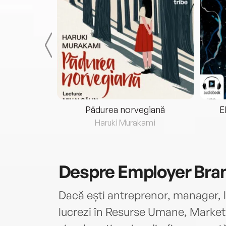
eria...
Pădurea norvegiană
E
ris
Haruki Murakami
Despre
Employer Bra
Dacă ești antreprenor, manager, l
lucrezi în Resurse Umane, Market