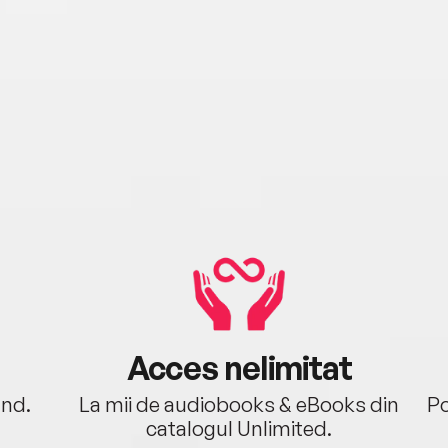
Ramad
2000 
și TV
Brașo
de pr
mobil
artic
acad
Braș
Magaz
SPOR,
mast
Brand
creat
profe
Acces nelimitat
exers
ând.
La mii de audiobooks & eBooks din
Po
pract
catalogul Unlimited.
obțin