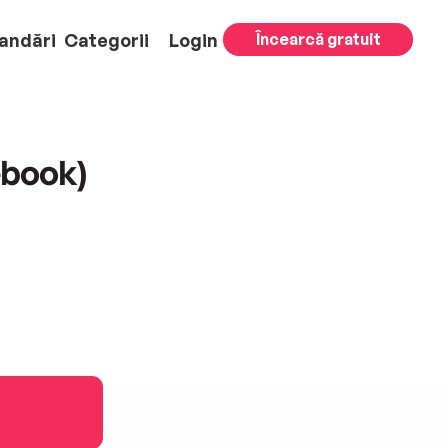
andări
Categorii
Login
Încearcă gratuit
ebook)