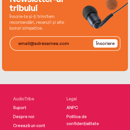
prichindel ambițios și cu poftă de joacă.
tribului
Înscrie-te și-ți trimitem
recomandări, recenzii și alte
lucruri simpatice.
Înscriere
AudioTribe
Legal
Suport
ANPC
Despre noi
Politica de
confidențialitate
Creează un cont