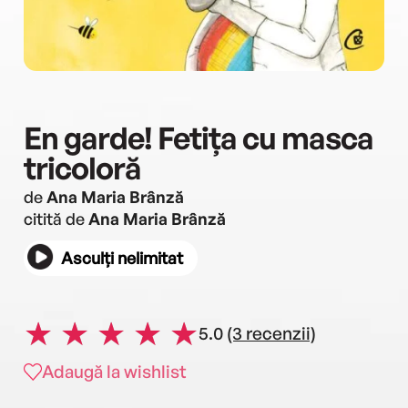
En garde! Fetița cu masca
tricoloră
de
Ana Maria Brânză
citită de
Ana Maria Brânză
Asculți nelimitat
5.0
(3 recenzii)
Adaugă la wishlist