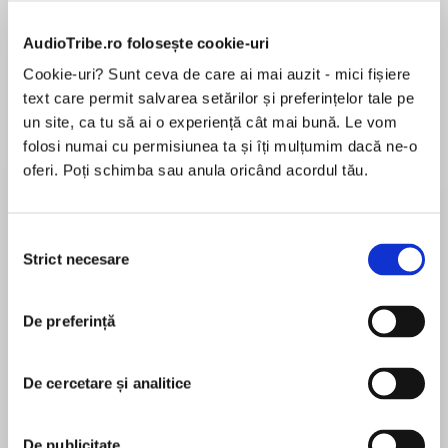
Elita de Argint (Elita
Diavolul se îmbracă de
Migdală
AudioTribe.ro folosește cookie-uri
de...
la...
Dani Francis
Lauren Weisberger
Sohn Won-pyung
Cookie-uri? Sunt ceva de care ai mai auzit - mici fișiere
text care permit salvarea setărilor și preferințelor tale pe
un site, ca tu să ai o experiență cât mai bună. Le vom
folosi numai cu permisiunea ta și îți mulțumim dacă ne-o
Despre
carte
oferi. Poți schimba sau anula oricând acordul tău.
Fetița care a cucerit în cele din urmă aurul
olimpic umbla mai mereu cu părul zbârlit și cu
Selecția
genunchii juliți, la fel ca tine. Avea părinți
Strict necesare
consimțământului
iubitori, un frate mai mare care o șicana întruna,
dar care o și scotea din bucluc, ba chiar și o
MAI MULT
De preferință
cățelușă blândă și înțeleaptă, care o asculta cu
Recenzii
răbdare când îi încredința micile secrete și
marile visuri. Îi plăcea grozav să joace șotronul,
De cercetare și analitice
frunza și elasticul cât era ziua de lungă și nu
Foarte foarte foarte frumos
refuza niciodată o ciocolată. O frământau tot
felul de frici, din pricina cărora plângea din când
De publicitate