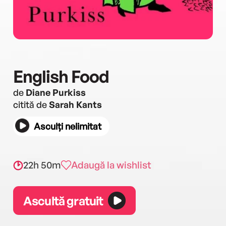
English Food
de
Diane Purkiss
citită de
Sarah Kants
Asculți nelimitat
22h 50m
Adaugă la wishlist
Ascultă gratuit