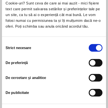
Cookie-uri? Sunt ceva de care ai mai auzit - mici fișiere
text care permit salvarea setărilor și preferințelor tale pe
un site, ca tu să ai o experiență cât mai bună. Le vom
Despre
carte
folosi numai cu permisiunea ta și îți mulțumim dacă ne-o
oferi. Poți schimba sau anula oricând acordul tău.
‘An absolute gem’ Sunday Times
‘A mouthwatering history’ The Guardian
Selecția
Strict necesare
consimțământului
MAI MULT
In this delicious history of Britain’s food
De preferință
În acest moment nu există recenzii
traditions, Diane Purkiss invites readers on a
pentru această carte
unique journey through the centuries, exploring
the development of recipes and rituals for
De cercetare și analitice
Diane Purkiss
mealtimes such as breakfast, lunch, and dinner,
to show how food has been both a reflection of
Diane Purkiss is a Professor of English Literature at
De publicitate
and inspiration for social continuity and change.
Oxford and fellow of Keble College. She is the
author of the much-admired The Witch in History,