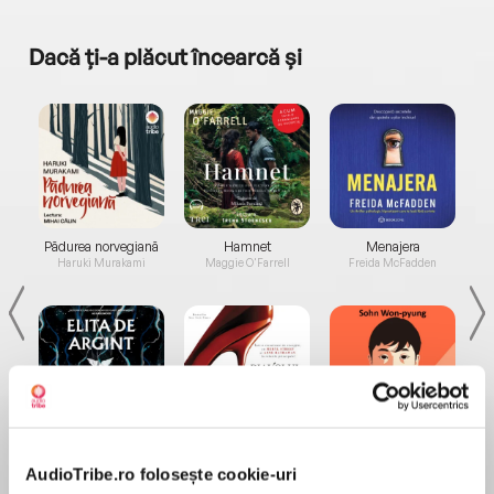
Dacă ți-a plăcut încearcă și
a...
Pădurea norvegiană
Hamnet
Menajera
I
Haruki Murakami
Maggie O'Farrell
Freida McFadden
Elita de Argint (Elita
Diavolul se îmbracă de
Migdală
de...
la...
Dani Francis
Lauren Weisberger
Sohn Won-pyung
AudioTribe.ro folosește cookie-uri