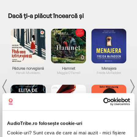
Dacă ți-a plăcut încearcă și
a...
Pădurea norvegiană
Hamnet
Menajera
I
Haruki Murakami
Maggie O'Farrell
Freida McFadden
AudioTribe.ro folosește cookie-uri
Elita de Argint (Elita
Diavolul se îmbracă de
Migdală
de...
la...
Dani Francis
Lauren Weisberger
Sohn Won-pyung
Cookie-uri? Sunt ceva de care ai mai auzit - mici fișiere