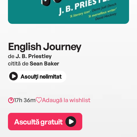
English Journey
de
J. B. Priestley
citită de
Sean Baker
Asculți nelimitat
17h 36m
Adaugă la wishlist
Ascultă gratuit