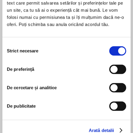
text care permit salvarea setărilor și preferințelor tale pe
un site, ca tu să ai o experiență cât mai bună. Le vom
folosi numai cu permisiunea ta și îți mulțumim dacă ne-o
oferi. Poți schimba sau anula oricând acordul tău.
Despre
carte
‘The finest book ever written about England and
the English’ Stuart Maconie
Selecția
Strict necesare
consimțământului
De preferință
MAI MULT
În acest moment nu există recenzii
‘J. B. Priestley is one of our literary icons of the
pentru această carte
20th Century and it is time that we all became
De cercetare și analitice
re-acquainted with his genius.’ Dame Judi
Dench
De publicitate
J. B. Priestley
Three years before George Orwell made his
Arată detalii