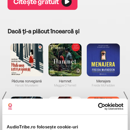
Citește gratuit
Dacă ți-a plăcut încearcă și
a...
Pădurea norvegiană
Hamnet
Menajera
I
Haruki Murakami
Maggie O'Farrell
Freida McFadden
AudioTribe.ro folosește cookie-uri