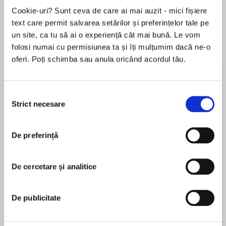
Elita de Argint (Elita
Diavolul se îmbracă de
Migdală
Cookie-uri? Sunt ceva de care ai mai auzit - mici fișiere
de...
la...
Dani Francis
Lauren Weisberger
Sohn Won-pyung
text care permit salvarea setărilor și preferințelor tale pe
un site, ca tu să ai o experiență cât mai bună. Le vom
folosi numai cu permisiunea ta și îți mulțumim dacă ne-o
oferi. Poți schimba sau anula oricând acordul tău.
Despre
carte
Pentru prima dată în istoria lumii o ierarhie
Selecția
răsturnată se instituţionalizează, devine un
Strict necesare
consimțământului
regim politic în mai multe ţări de pe glob. Vai de
oamenii de valoare din aceste ţări! Sunt închiși,
De preferință
schingiuiţi, omorâţi. Sau obligaţi să facă munci
MAI MULT
înjositoare, cu mult sub competenţa lor.
În acest moment nu există recenzii
Persoane structural cinstite, care, conduse de
De cercetare și analitice
pentru această carte
bun-simț, sperau ca prin muncă și printr-o
participare corectă la competiţie să ajungă să
De publicitate
facă parte din elită, încep să creadă – sub
influenţa propagandei comuniste – că pot
Alex. Ștefănescu
obţine totul dintr-odată, fără efort, prin