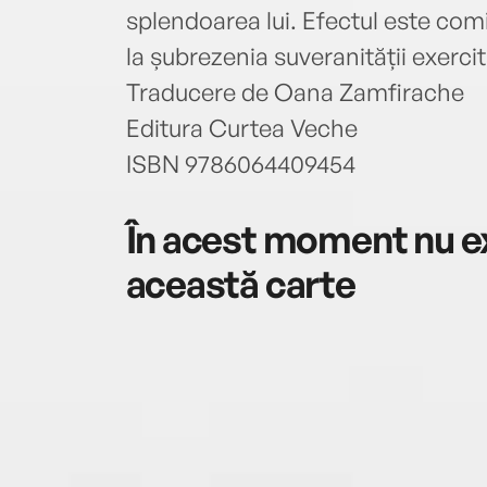
splendoarea lui. Efectul este comi
la șubrezenia suveranității exercit
Traducere de Oana Zamfirache
Editura Curtea Veche
ISBN 9786064409454
În acest moment nu ex
această carte