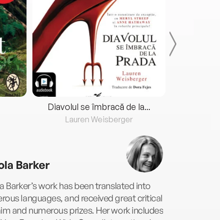
Diavolul se îmbracă de la...
Lauren Weisberger
Fre
ola Barker
a Barker’s work has been translated into
ous languages, and received great critical
aim and numerous prizes. Her work includes