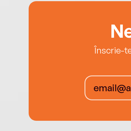
Ne
Înscrie-t