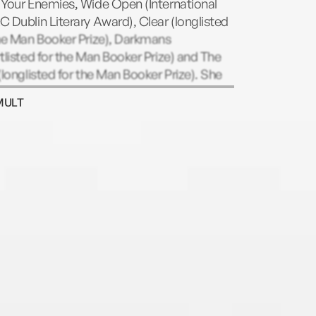
 Your Enemies, Wide Open (International
 Dublin Literary Award), Clear (longlisted
the Man Booker Prize), Darkmans
tlisted for the Man Booker Prize) and The
(longlisted for the Man Booker Prize). She
named as one of Granta’s 20 Best Young
MULT
sh Novelists by in 2005.