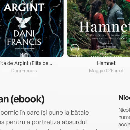
lita de Argint (Elita de...
Hamnet
Dani Francis
Maggie O'Farrell
an (ebook)
Nic
Nicol
comic în care își pune la bătaie
numer
a pentru a portretiza absurdul
accl