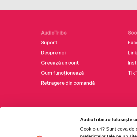
AudioTribe
Soc
Suport
Fac
Despre noi
Lin
Creează un cont
Ins
Cum funcționează
Tik
Retragere din comandă
AudioTribe.ro folosește c
Cookie-uri? Sunt ceva de ca
preferințelor tale pe un si