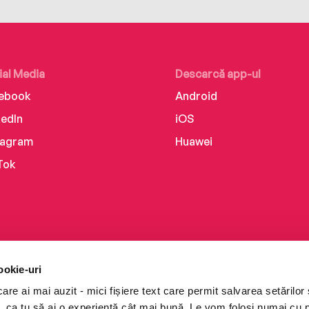
ial Media
Descarcă app-ul
ebook
Android
kedIn
iOS
tagram
Huawei
Tok
ookie-uri
re ai mai auzit - mici fișiere text care permit salvarea setărilor 
te, ca tu să ai o experiență cât mai bună. Le vom folosi numai cu