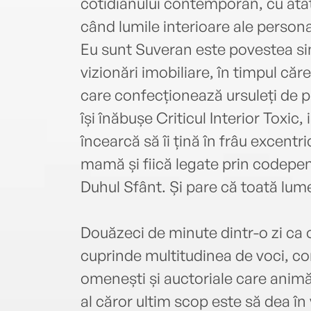
cotidianului contemporan, cu atât
când lumile interioare ale persona
Eu sunt Suveran este povestea sim
vizionări imobiliare, în timpul că
care confecționează ursuleți de pl
își înăbușe Criticul Interior Toxic, 
încearcă să îi țină în frâu excentri
mamă și fiică legate prin codepe
Duhul Sfânt. Și pare că toată lum
Douăzeci de minute dintr-o zi ca o
cuprinde multitudinea de voci, conf
omenești și auctoriale care animă
al căror ultim scop este să dea în