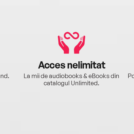
Acces nelimitat
ând.
La mii de audiobooks & eBooks din
Po
catalogul Unlimited.