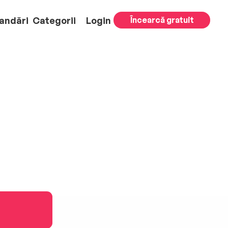
andări
Categorii
Login
Încearcă gratuit