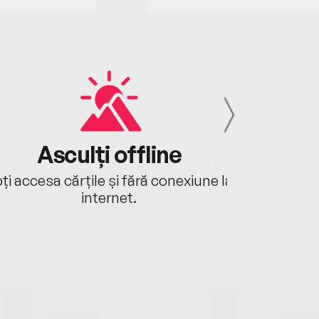
Asculți offline
Aj
ți accesa cărțile și fără conexiune la
Ascultă a
internet.