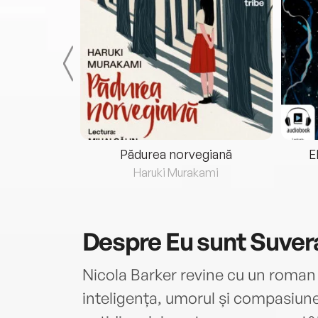
eria...
Pădurea norvegiană
E
ris
Haruki Murakami
Despre
Eu sunt Suver
Nicola Barker revine cu un roman 
inteligența, umorul și compasiune