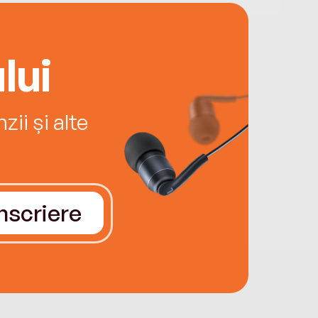
lui
ii și alte
Înscriere