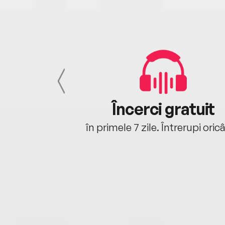
cu tine
Încerci gratuit
oriunde ești.
în primele 7 zile. Întrerupi oric