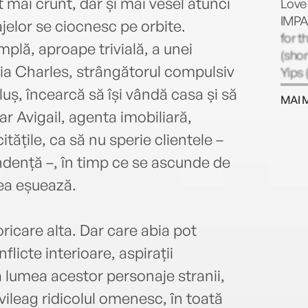
 mai crunt, dar și mai vesel atunci
Love
IMPAC
jelor se ciocnesc pe orbite.
for 
plă, aproape trivială, a unei
(shor
reia Charles, strângătorul compulsiv
Yips 
was 
uș, încearcă să își vândă casa și să
MAI 
Briti
iar Avigail, agenta imobiliară,
citățile, ca să nu sperie clientele –
ndență –, în timp ce se ascunde de
ea eșuează.
ricare alta. Dar care abia pot
licte interioare, aspirații
 lumea acestor personaje stranii,
 vileag ridicolul omenesc, în toată