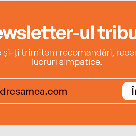
wsletter-ul tribu
e și-ți trimitem recomandări, recenz
lucruri simpatice.